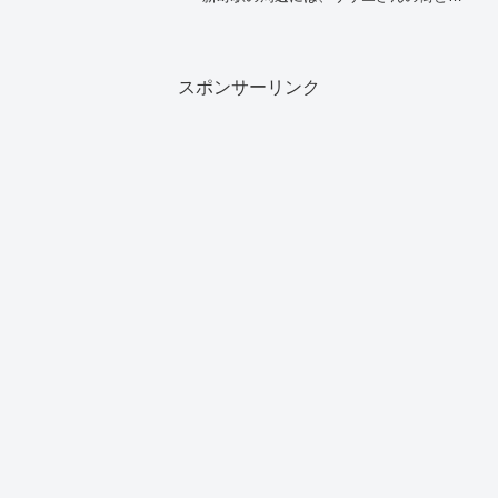
て広く知られる温かい街並みの中に、非
常に魅力的な飲食店が数多く集まってい
ます。世田谷区内の閑静な住宅街が広が
る洗練されたエリアだ...
スポンサーリンク