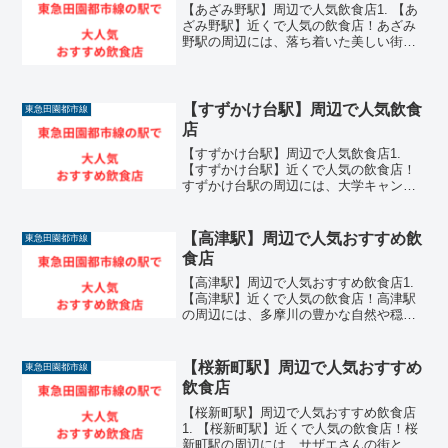
【あざみ野駅】周辺で人気飲食店1. 【あ
ざみ野駅】近くで人気の飲食店！あざみ
野駅の周辺には、落ち着いた美しい街並
みや豊かな住環境が広がるエリアを中心
に、非常に魅力的な飲食店が数多く集ま
っています。東急田園都市線と横浜市営
地下鉄ブルーラインが...
【すずかけ台駅】周辺で人気飲食
東急田園都市線
店
【すずかけ台駅】周辺で人気飲食店1.
【すずかけ台駅】近くで人気の飲食店！
すずかけ台駅の周辺には、大学キャンパ
スや緑豊かな住環境が広がるエリアを中
心に、非常に魅力的な飲食店が数多く集
まっています。東急田園都市線が乗り入
【高津駅】周辺で人気おすすめ飲
東急田園都市線
れる東京都町田市の穏や...
食店
【高津駅】周辺で人気おすすめ飲食店1.
【高津駅】近くで人気の飲食店！高津駅
の周辺には、多摩川の豊かな自然や穏や
かな住環境が広がるエリアを中心に、非
常に魅力的な飲食店が数多く集まってい
ます。溝の口駅の隣に位置し、川崎市内
【桜新町駅】周辺で人気おすすめ
東急田園都市線
の生活拠点として毎日...
飲食店
【桜新町駅】周辺で人気おすすめ飲食店
1. 【桜新町駅】近くで人気の飲食店！桜
新町駅の周辺には、サザエさんの街とし