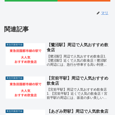
マリ
関連記事
【鷺沼駅】周辺で人気おすすめ飲
東急田園都市線
食店
【鷺沼駅】周辺で人気おすすめ飲食店1.
【鷺沼駅】近くで人気の飲食店！鷺沼駅
の周辺には、急行が停車する高い利便性
と洗練された街並みが広がるエリアを中
心に、非常に魅力的な飲食店が数多く集
まっています。東急田園都市線が乗り入
【宮前平駅】周辺で人気おすすめ
東急田園都市線
れる川崎市宮前区の主...
飲食店
【宮前平駅】周辺で人気おすすめ飲食店
1. 【宮前平駅】近くで人気の飲食店！宮
前平駅の周辺には、坂道の多い美しい街
並みや閑静な住宅街が広がるエリアを中
心に、非常に魅力的な飲食店が数多く集
まっています。東急田園都市線が乗り入
【あざみ野駅】周辺で人気飲食店
東急田園都市線
れる川崎市宮前区の区...