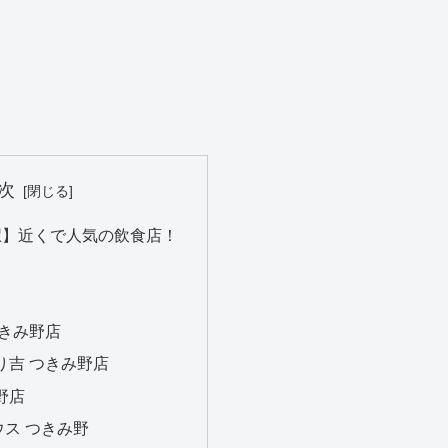
次
野駅】近くで人気の飲食店！
つきみ野店
り吉 つきみ野店
野店
ス つきみ野