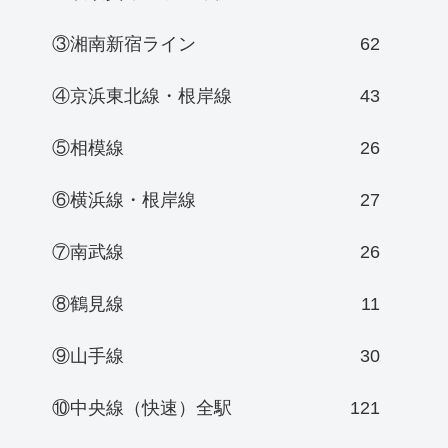
③湘南新宿ライン
62
④京浜東北線・根岸線
43
⑤相模線
26
⑥横浜線・根岸線
27
⑦南武線
26
⑧鶴見線
11
⑨山手線
30
⑩中央線（快速）全駅
121