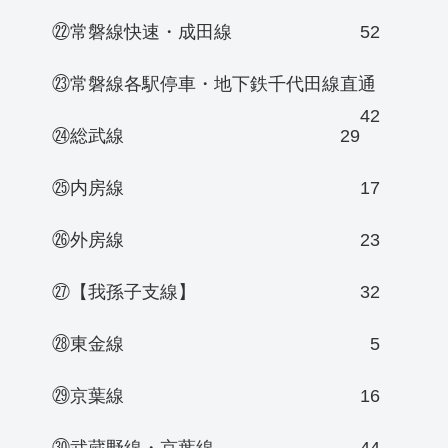
㉒常磐線快速・成田線
52
㉓常磐線各駅停車・地下鉄千代田線直通
42
㉔総武線
29
㉕内房線
17
㉖外房線
23
㉗【我孫子支線】
32
㉘東金線
5
㉙京葉線
16
㉚武蔵野線・京葉線
44