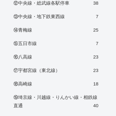
⑫中央線・総武線各駅停車
38
⑬中央線・地下鉄東西線
7
⑭青梅線
25
⑮五日市線
7
⑯八高線
23
⑰宇都宮線（東北線）
23
⑱高崎線
18
⑲埼京線・川越線・りんかい線・相鉄線
直通
40