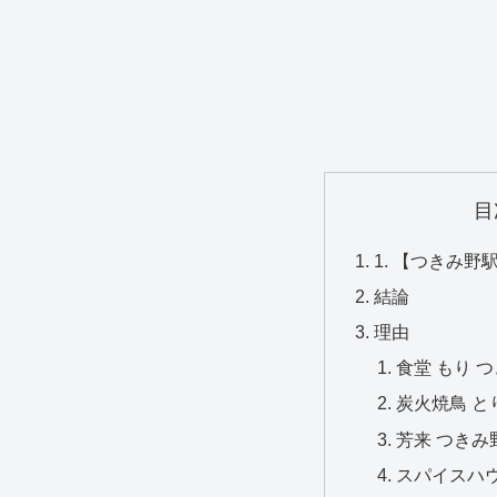
目
1. 【つきみ
結論
理由
食堂 もり 
炭火焼鳥 と
芳来 つきみ
スパイスハウ