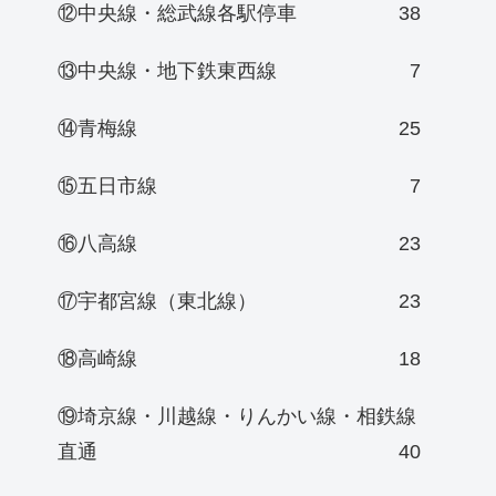
⑫中央線・総武線各駅停車
38
⑬中央線・地下鉄東西線
7
⑭青梅線
25
⑮五日市線
7
⑯八高線
23
⑰宇都宮線（東北線）
23
⑱高崎線
18
⑲埼京線・川越線・りんかい線・相鉄線
直通
40