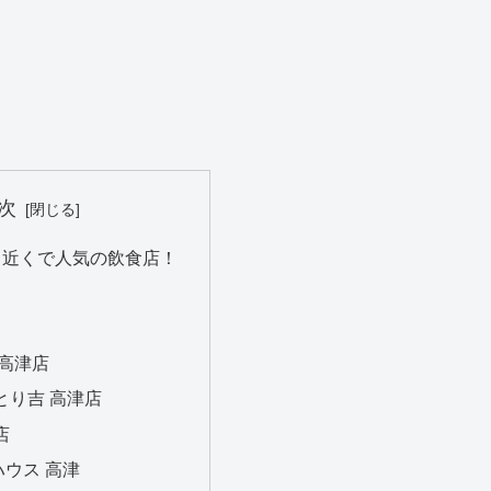
次
駅】近くで人気の飲食店！
 高津店
とり吉 高津店
店
ウス 高津