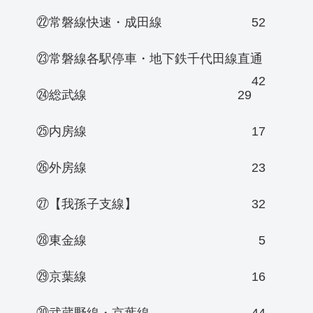
㉒常磐線快速・成田線
52
㉓常磐線各駅停車・地下鉄千代田線直通
42
㉔総武線
29
㉕内房線
17
㉖外房線
23
㉗【我孫子支線】
32
㉘東金線
5
㉙京葉線
16
㉚武蔵野線・京葉線
44