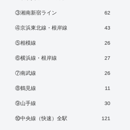
③湘南新宿ライン
62
④京浜東北線・根岸線
43
⑤相模線
26
⑥横浜線・根岸線
27
⑦南武線
26
⑧鶴見線
11
⑨山手線
30
⑩中央線（快速）全駅
121