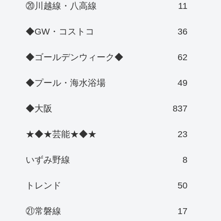
⑳川越線・八高線
11
◆GW・コストコ
36
◆ゴールデンウィーク◆
62
◆プール・海水浴場
49
◆大阪
837
★◆★芸能★◆★
23
いずみ野線
8
トレンド
50
㉑常磐線
17