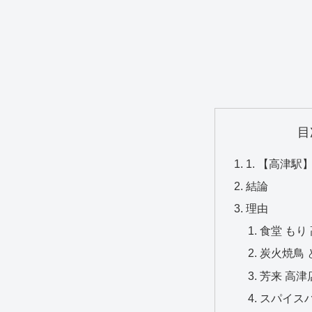
目
1. 【高津
結論
理由
食堂 もり
炭火焼鳥 
芳来 高津
スパイスハ