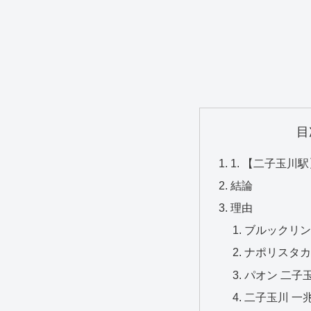
目
1. 【二子玉
結論
理由
ブルックリン
ナポリスタカ
パオン 二子
二子玉川 一