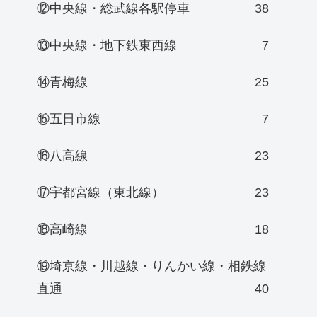
⑫中央線・総武線各駅停車
38
⑬中央線・地下鉄東西線
7
⑭青梅線
25
⑮五日市線
7
⑯八高線
23
⑰宇都宮線（東北線）
23
⑱高崎線
18
⑲埼京線・川越線・りんかい線・相鉄線
直通
40