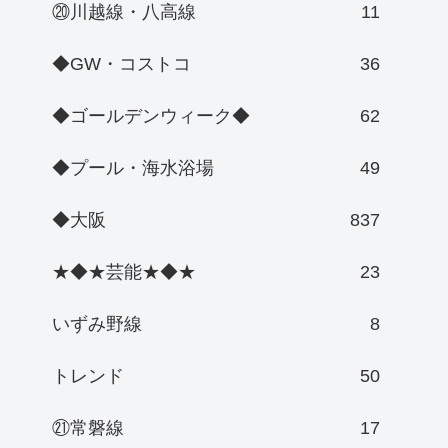
⑳川越線・八高線
11
◆GW・コストコ
36
◆ゴールデンウィーク◆
62
◆プール・海水浴場
49
◆大阪
837
★◆★芸能★◆★
23
いずみ野線
8
トレンド
50
㉑常磐線
17