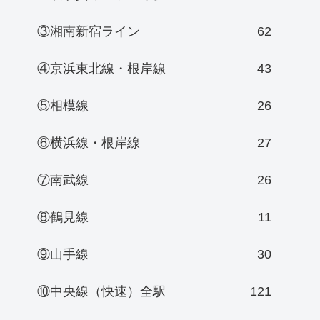
③湘南新宿ライン
62
④京浜東北線・根岸線
43
⑤相模線
26
⑥横浜線・根岸線
27
⑦南武線
26
⑧鶴見線
11
⑨山手線
30
⑩中央線（快速）全駅
121