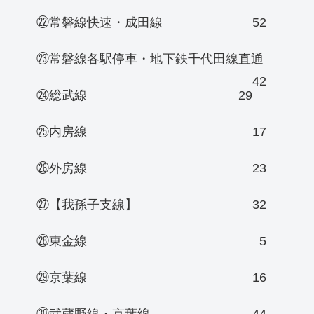
㉒常磐線快速・成田線
52
㉓常磐線各駅停車・地下鉄千代田線直通
42
㉔総武線
29
㉕内房線
17
㉖外房線
23
㉗【我孫子支線】
32
㉘東金線
5
㉙京葉線
16
㉚武蔵野線・京葉線
44