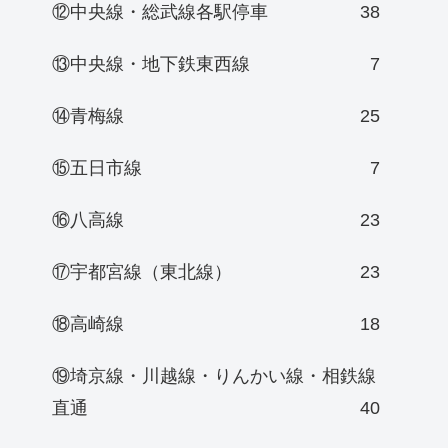
⑫中央線・総武線各駅停車
38
⑬中央線・地下鉄東西線
7
⑭青梅線
25
⑮五日市線
7
⑯八高線
23
⑰宇都宮線（東北線）
23
⑱高崎線
18
⑲埼京線・川越線・りんかい線・相鉄線
直通
40