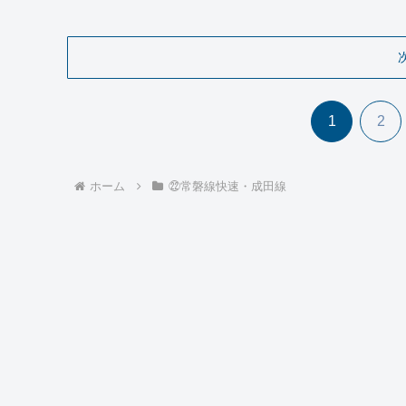
1
2
ホーム
㉒常磐線快速・成田線