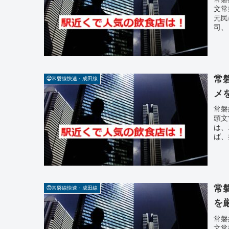
文常
元民
司、
常
㉒常磐線快速・成田線
メ
常磐
頭文
は、
ば、
常
㉒常磐線快速・成田線
を
常磐
文常