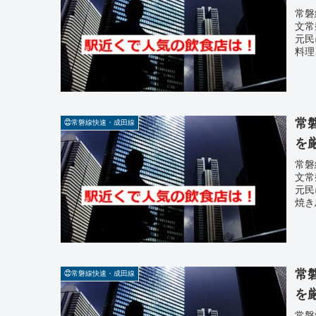
常磐
文常
元民
料理
常
㉒常磐線快速・成田線
を
常磐
文常
元民
焼き
常
㉒常磐線快速・成田線
を
常磐