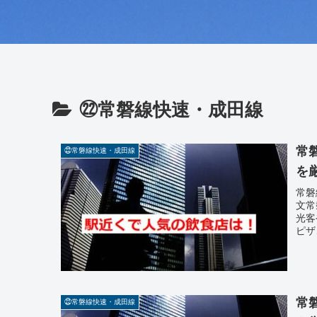
㉒常磐線快速・成田線
常
㉒常磐線快速・成田線
を
常磐
文常
光客
ピザ
常
㉒常磐線快速・成田線