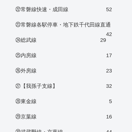
㉒常磐線快速・成田線
52
㉓常磐線各駅停車・地下鉄千代田線直通
42
㉔総武線
29
㉕内房線
17
㉖外房線
23
㉗【我孫子支線】
32
㉘東金線
5
㉙京葉線
16
㉚武蔵野線・京葉線
44