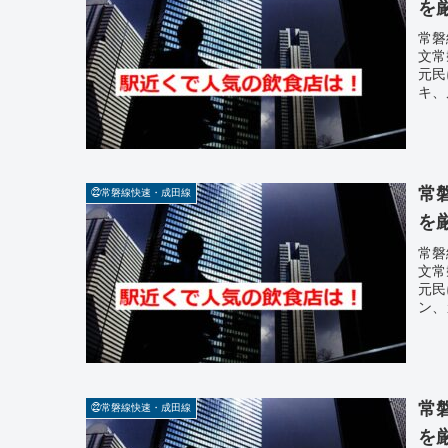
を
常磐
文常
元民
キ、
常
㉒常磐線快速・成田線
を
常磐
文常
元民
ン、
常
㉒常磐線快速・成田線
を