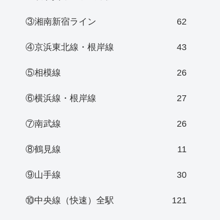
③湘南新宿ライン
62
④京浜東北線・根岸線
43
⑤相模線
26
⑥横浜線・根岸線
27
⑦南武線
26
⑧鶴見線
11
⑨山手線
30
⑩中央線（快速）全駅
121