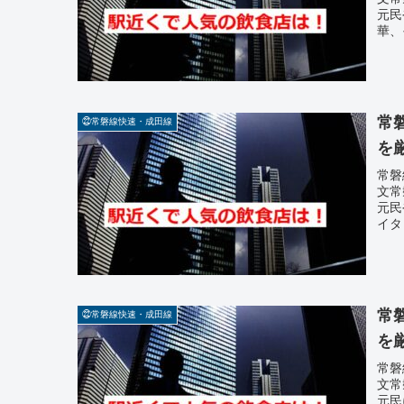
元民
華、
常
㉒常磐線快速・成田線
を
常磐
文常
元民
イタ
常
㉒常磐線快速・成田線
を
常磐
文常
元民