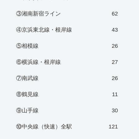
③湘南新宿ライン
62
④京浜東北線・根岸線
43
⑤相模線
26
⑥横浜線・根岸線
27
⑦南武線
26
⑧鶴見線
11
⑨山手線
30
⑩中央線（快速）全駅
121