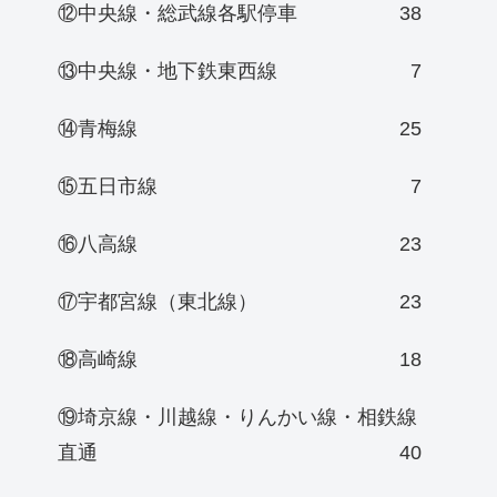
⑫中央線・総武線各駅停車
38
⑬中央線・地下鉄東西線
7
⑭青梅線
25
⑮五日市線
7
⑯八高線
23
⑰宇都宮線（東北線）
23
⑱高崎線
18
⑲埼京線・川越線・りんかい線・相鉄線
直通
40