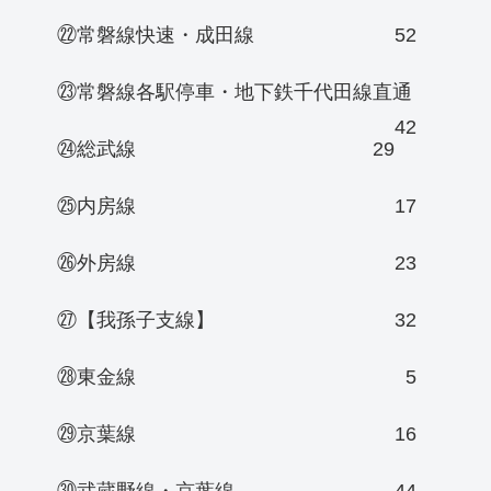
㉒常磐線快速・成田線
52
㉓常磐線各駅停車・地下鉄千代田線直通
42
㉔総武線
29
㉕内房線
17
㉖外房線
23
㉗【我孫子支線】
32
㉘東金線
5
㉙京葉線
16
㉚武蔵野線・京葉線
44