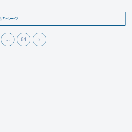
次のページ
次
…
84
へ