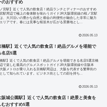
ーのおすすめ
ノ宮駅】近くで人気の飲食店！絶品ランチとディナーのおすすめ
宮駅周辺で極上の食体験を味わうガイドJR大阪環状線の桜ノ宮駅
は、大川沿いの豊かな自然と都会の利便性が融合した非常に魅力
エリアです。春には見事な桜並木が広がる景勝地とし...
2026.05.13
京橋駅】近くで人気の飲食店！絶品グルメを堪能で
る名店5選
橋駅】近くで人気の飲食店！絶品グルメを堪能できる名店5選京橋
辺で楽しむ最高のグルメスポットガイドJR大阪環状線や京阪本
大阪メトロが乗り入れる京橋駅周辺は、大阪を代表する繁華街の
として知られています。ビジネス街としての顔を持ち...
2026.05.13
大阪城公園駅】近くで人気の飲食店！絶景と美食を
しむおすすめ5選