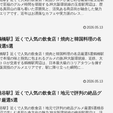
で至福のグルメ時間を堪能するJR大阪環状線の玉造駅周辺は、歴
る真田山の落ち着いた雰囲気と、活気ある商店街が融合した魅力
エリアです。近年はお洒落なカフェや実力派のレス...
2026.05.13
鶴橋駅】近くで人気の飲食店！焼肉と韓国料理の名
厳選5選
橋駅】近くで人気の飲食店！焼肉と韓国料理の名店厳選5選鶴橋駅
で本場の味と熱気に包まれるグルメの旅JR大阪環状線、近鉄、大
トロが交差する鶴橋駅周辺は、日本最大級のコリアタウンを擁す
阪屈指のグルメエリアです。駅に降り立った瞬間に...
2026.05.13
桃谷駅】近くで人気の飲食店！地元で評判の絶品グ
メ厳選5選
谷駅】近くで人気の飲食店！地元で評判の絶品グルメ厳選5選桃谷
辺で楽しむ多彩な食文化の魅力JR大阪環状線の桃谷駅周辺は、活