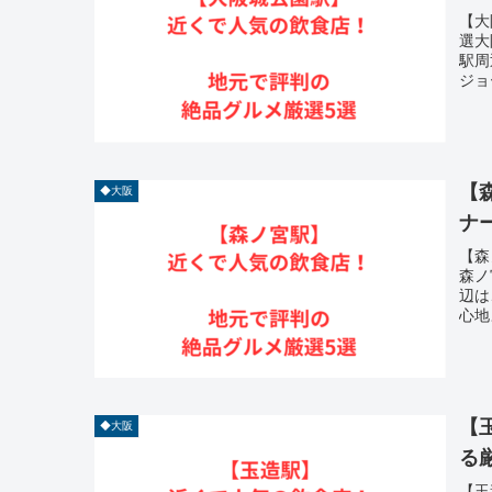
【大
選大
駅周
ジョ
【
◆大阪
ナ
【森
森ノ
辺は
心地
【
◆大阪
る
【玉