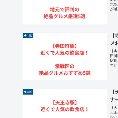
気あ
が魅
【
◆大阪
メ
【寺
田町
駅周
てい
【
◆大阪
ナ
【天
天王
など