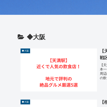
◆大阪
【
◆大阪
戦
【天
本一
周辺
の飲
【
◆大阪