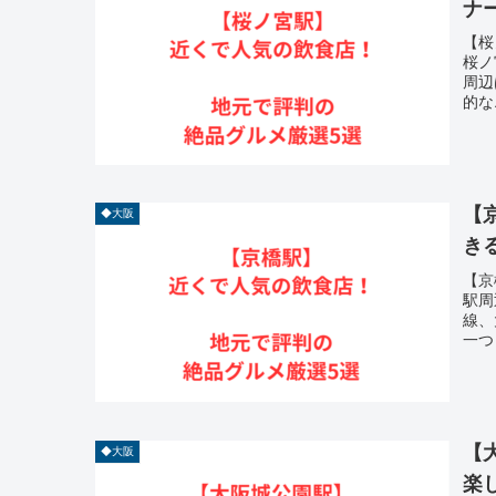
ナ
【桜
桜ノ
周辺
的な
【
◆大阪
き
【京
駅周
線、
一つ
【
◆大阪
楽