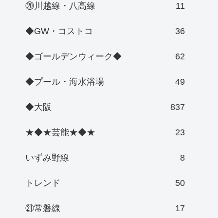
⑳川越線・八高線
11
◆GW・コストコ
36
◆ゴールデンウィーク◆
62
◆プール・海水浴場
49
◆大阪
837
★◆★芸能★◆★
23
いずみ野線
8
トレンド
50
㉑常磐線
17