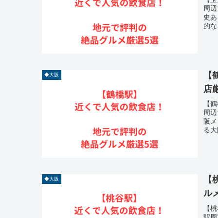
周辺
史あ
的な
【
◆大阪
店
【鶴
周辺
阪メ
る大
【
◆大阪
ル
【桃
駅周