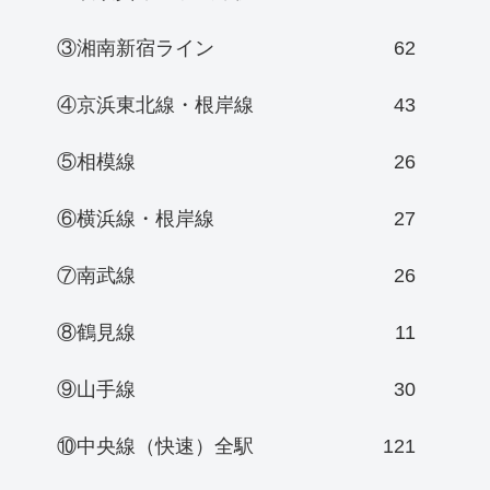
③湘南新宿ライン
62
④京浜東北線・根岸線
43
⑤相模線
26
⑥横浜線・根岸線
27
⑦南武線
26
⑧鶴見線
11
⑨山手線
30
⑩中央線（快速）全駅
121