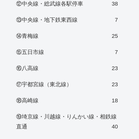
⑫中央線・総武線各駅停車
38
⑬中央線・地下鉄東西線
7
⑭青梅線
25
⑮五日市線
7
⑯八高線
23
⑰宇都宮線（東北線）
23
⑱高崎線
18
⑲埼京線・川越線・りんかい線・相鉄線
直通
40