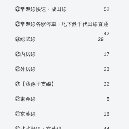
㉒常磐線快速・成田線
52
㉓常磐線各駅停車・地下鉄千代田線直通
42
㉔総武線
29
㉕内房線
17
㉖外房線
23
㉗【我孫子支線】
32
㉘東金線
5
㉙京葉線
16
㉚武蔵野線・京葉線
44