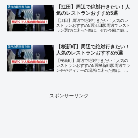
てみてください。落ち着いた環境で、素
材の味を最大限に引き出した質の高い料
【江田】周辺で絶対行きたい！人
㊴東急田園都市線
理を堪能できるレストラ...
気のレストランおすすめ5選
【江田】周辺で絶対行きたい！人気のレ
ストランおすすめ5選江田駅周辺でレスト
ラン選びに迷った際は、ぜひ今回ご紹介
する名店リストを参考にしてみてくださ
い。駅近くには、本格的な味わいをカジ
ュアルに楽しめる店舗や、温かい接客が
【桜新町】周辺で絶対行きたい！
㊴東急田園都市線
心地よい隠れ家が多く揃...
人気のレストランおすすめ5選
【桜新町】周辺で絶対行きたい！人気の
レストランおすすめ5選桜新町駅周辺でラ
ンチやディナーの場所に迷った際は、ぜ
ひ今回ご紹介する名店リストを参考にし
てみてください。落ち着いた環境で、素
材の味を最大限に引き出した質の高い料
理を堪能できるレストラ...
スポンサーリンク