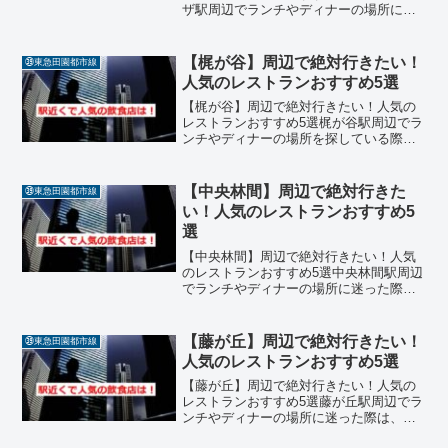
ザ駅周辺でランチやディナーの場所に迷
った際は、ぜひ今回ご紹介する名店リス
トを参考にしてみてください。駅近くに
は、本格的な味わいをカジュアルに楽し
【梶が谷】周辺で絶対行きたい！
㊴東急田園都市線
めるレストランや、温か...
人気のレストランおすすめ5選
【梶が谷】周辺で絶対行きたい！人気の
レストランおすすめ5選梶が谷駅周辺でラ
ンチやディナーの場所を探している際
は、ぜひ今回ご紹介する名店を参考にし
てみてください。落ち着いた環境で質の
高い料理を堪能できるレストランを幅広
【中央林間】周辺で絶対行きた
㊴東急田園都市線
くピックアップしました。...
い！人気のレストランおすすめ5
選
【中央林間】周辺で絶対行きたい！人気
のレストランおすすめ5選中央林間駅周辺
でランチやディナーの場所に迷った際
は、ぜひ今回ご紹介する名店リストを参
考にしてみてください。駅直結の利便性
を活かしつつ、落ち着いた空間で素材の
【藤が丘】周辺で絶対行きたい！
㊴東急田園都市線
味を最大限に引き出した質...
人気のレストランおすすめ5選
【藤が丘】周辺で絶対行きたい！人気の
レストランおすすめ5選藤が丘駅周辺でラ
ンチやディナーの場所に迷った際は、ぜ
ひ今回ご紹介する名店リストを参考にし