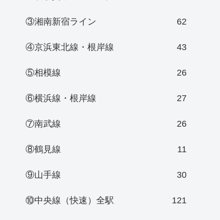
③湘南新宿ライン
62
④京浜東北線・根岸線
43
⑤相模線
26
⑥横浜線・根岸線
27
⑦南武線
26
⑧鶴見線
11
⑨山手線
30
⑩中央線（快速）全駅
121