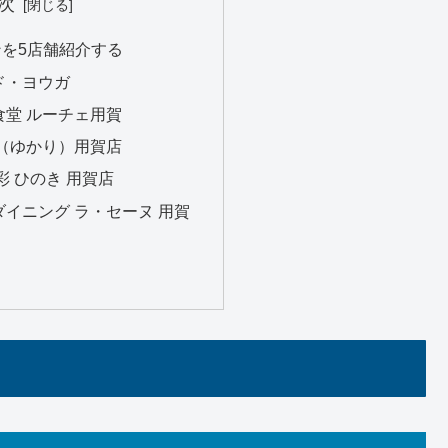
次
を5店舗紹介する
・ド・ヨウガ
ン食堂 ルーチェ用賀
 縁（ゆかり）用賀店
旬彩 ひのき 用賀店
ルダイニング ラ・セーヌ 用賀
る