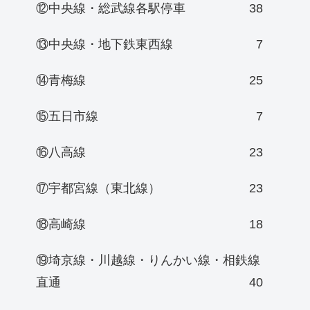
⑫中央線・総武線各駅停車
38
⑬中央線・地下鉄東西線
7
⑭青梅線
25
⑮五日市線
7
⑯八高線
23
⑰宇都宮線（東北線）
23
⑱高崎線
18
⑲埼京線・川越線・りんかい線・相鉄線
直通
40