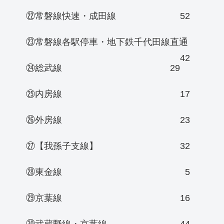
㉒常磐線快速・成田線
52
㉓常磐線各駅停車・地下鉄千代田線直通
42
㉔総武線
29
㉕内房線
17
㉖外房線
23
㉗【我孫子支線】
32
㉘東金線
5
㉙京葉線
16
㉚武蔵野線・京葉線
44