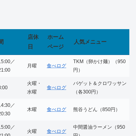
店休
ホーム
間
人気メニュー
日
ページ
15:00／
TKM（卵かけ麺）（950
月曜
食べログ
1:00
円）
火曜・
バゲット＆クロワッサン
:00
食べログ
水曜
（各300円）
14:30／
木曜
食べログ
熊谷うどん（850円）
0:30
15:00／
中間醤油ラーメン（950
火曜
食べログ
1:00
円）