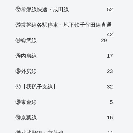
㉒常磐線快速・成田線
52
㉓常磐線各駅停車・地下鉄千代田線直通
42
㉔総武線
29
㉕内房線
17
㉖外房線
23
㉗【我孫子支線】
32
㉘東金線
5
㉙京葉線
16
㉚武蔵野線・京葉線
44