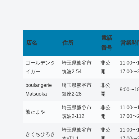
電話
店名
住所
営業時
番号
ゴールデンタ
埼玉県熊谷市
非公
11:00〜
イガー
筑波2-54
開
17:00〜2
boulangerie
埼玉県熊谷市
非公
9:00〜18
Matsuoka
銀座2-28
開
埼玉県熊谷市
非公
11:00〜
熊たまや
筑波2-112
開
17:00〜2
埼玉県熊谷市
非公
11:00〜
きくちひろき
本町1-1
開
17:00〜2