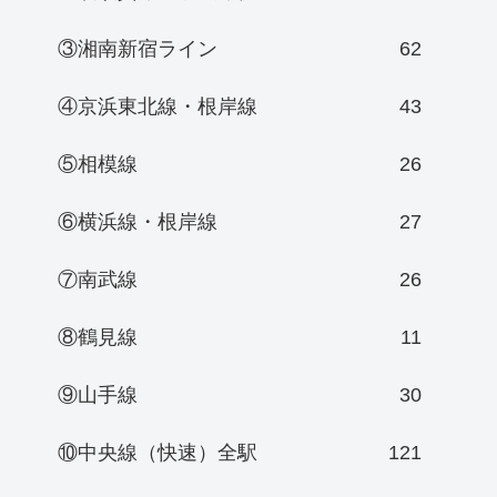
③湘南新宿ライン
62
④京浜東北線・根岸線
43
⑤相模線
26
⑥横浜線・根岸線
27
⑦南武線
26
⑧鶴見線
11
⑨山手線
30
⑩中央線（快速）全駅
121