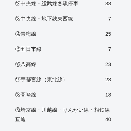
⑫中央線・総武線各駅停車
38
⑬中央線・地下鉄東西線
7
⑭青梅線
25
⑮五日市線
7
⑯八高線
23
⑰宇都宮線（東北線）
23
⑱高崎線
18
⑲埼京線・川越線・りんかい線・相鉄線
直通
40