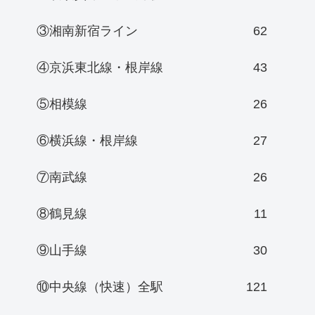
③湘南新宿ライン
62
④京浜東北線・根岸線
43
⑤相模線
26
⑥横浜線・根岸線
27
⑦南武線
26
⑧鶴見線
11
⑨山手線
30
⑩中央線（快速）全駅
121