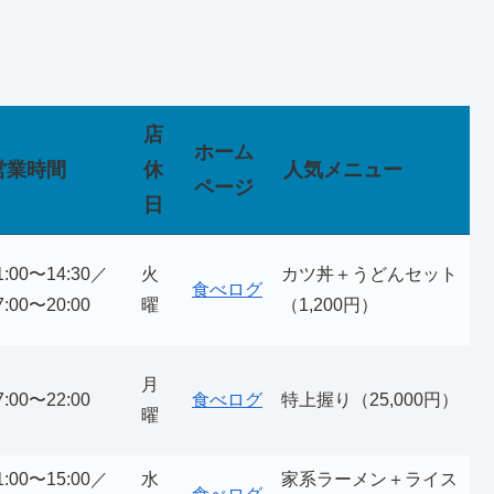
店
ホーム
営業時間
休
人気メニュー
ページ
日
1:00〜14:30／
火
カツ丼＋うどんセット
食べログ
7:00〜20:00
曜
（1,200円）
月
7:00〜22:00
食べログ
特上握り（25,000円）
曜
1:00〜15:00／
水
家系ラーメン＋ライス