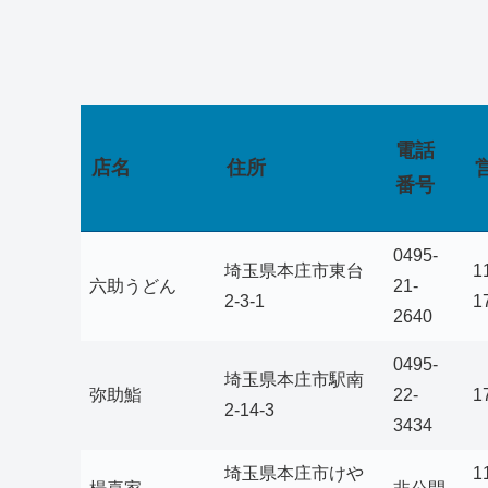
電話
店名
住所
番号
0495-
埼玉県本庄市東台
1
六助うどん
21-
2-3-1
1
2640
0495-
埼玉県本庄市駅南
弥助鮨
22-
1
2-14-3
3434
埼玉県本庄市けや
1