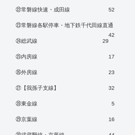
㉒常磐線快速・成田線
52
㉓常磐線各駅停車・地下鉄千代田線直通
42
㉔総武線
29
㉕内房線
17
㉖外房線
23
㉗【我孫子支線】
32
㉘東金線
5
㉙京葉線
16
㉚武蔵野線・京葉線
44