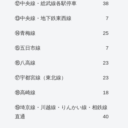
⑫中央線・総武線各駅停車
38
⑬中央線・地下鉄東西線
7
⑭青梅線
25
⑮五日市線
7
⑯八高線
23
⑰宇都宮線（東北線）
23
⑱高崎線
18
⑲埼京線・川越線・りんかい線・相鉄線
直通
40