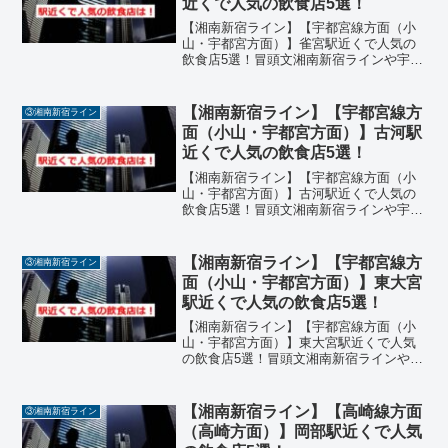
近くで人気の飲食店5選！
【湘南新宿ライン】【宇都宮線方面（小
山・宇都宮方面）】雀宮駅近くで人気の
飲食店5選！冒頭文湘南新宿ラインや宇都
宮線でアクセスできる雀宮駅周辺には、
地元の人々に愛される飲食店が点在して
います。餃子や焼肉、定食など、ジャン
【湘南新宿ライン】【宇都宮線方
③湘南新宿ライン
ルも豊富で、ランチやデ...
面（小山・宇都宮方面）】古河駅
近くで人気の飲食店5選！
【湘南新宿ライン】【宇都宮線方面（小
山・宇都宮方面）】古河駅近くで人気の
飲食店5選！冒頭文湘南新宿ラインや宇都
宮線でアクセスできる古河駅周辺には、
ラーメンの名店から老舗のうなぎ店、カ
フェやイタリアンまで、ジャンル豊富な
【湘南新宿ライン】【宇都宮線方
③湘南新宿ライン
飲食店が揃っています。...
面（小山・宇都宮方面）】東大宮
駅近くで人気の飲食店5選！
【湘南新宿ライン】【宇都宮線方面（小
山・宇都宮方面）】東大宮駅近くで人気
の飲食店5選！冒頭文湘南新宿ラインや宇
都宮線でアクセスできる東大宮駅周辺に
は、ラーメン、カレー、蕎麦、洋菓子、
フレンチなどジャンル豊富な飲食店が揃
【湘南新宿ライン】【高崎線方面
③湘南新宿ライン
っています。地元の人々...
（高崎方面）】岡部駅近くで人気