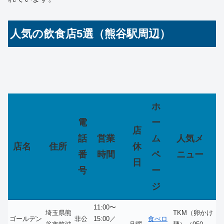
人気の飲食店5選（熊谷駅周辺）
ホ
電
ー
店
話
営業
ム
人気メ
店名
住所
休
番
時間
ペ
ニュー
日
号
ー
ジ
11:00〜
埼玉県熊
TKM（卵かけ
ゴールデン
非公
15:00／
食べロ