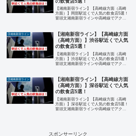
の飲食店5選！
【湘南新宿ライン】【高崎線方面（高崎
方面）】岡部駅近くで人気の飲食店5選！
冒頭文湘南新宿ラインや高崎線でアクセ
スできる岡部駅周辺には、ラーメン、寿
司、洋食、カフェ、和菓子などジャンル
豊富な飲食店が揃っています。地元の
【湘南新宿ライン】【高崎線方面
③湘南新宿ライン
人々はもちろん、通勤・通...
（高崎方面）】渋谷駅近くで人気
の飲食店5選！
【湘南新宿ライン】【高崎線方面（高崎
方面）】渋谷駅近くで人気の飲食店5選！
冒頭文湘南新宿ラインや高崎線でアクセ
スできる渋谷駅周辺は、東京屈指のグル
メエリアとして知られています。ラーメ
ン、イタリアン、居酒屋、フレンチ、和
【湘南新宿ライン】【高崎線方面
③湘南新宿ライン
食などジャンルも豊富で...
（高崎方面）】深谷駅近くで人気
の飲食店5選！
【湘南新宿ライン】【高崎線方面（高崎
方面）】深谷駅近くで人気の飲食店5選！
冒頭文湘南新宿ラインや高崎線でアクセ
スできる深谷駅周辺には、蕎麦、ラーメ
ン、洋食、カフェ、海鮮料理などジャン
ル豊富な飲食店が揃っています。地元の
人々はもちろん、通勤・...
スポンサーリンク