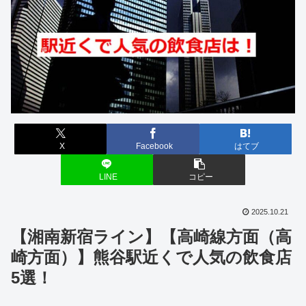
X
Facebook
はてブ
LINE
コピー
2025.10.21
【湘南新宿ライン】【高崎線方面（高
崎方面）】熊谷駅近くで人気の飲食店
5選！