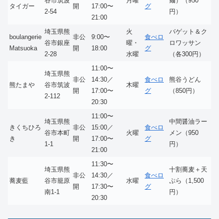
谷市筑波
月曜
麺）（950
タイガー
開
17:00〜
グ
2-54
円）
21:00
埼玉県熊
火
バゲット＆ク
boulangerie
非公
9:00〜
食べロ
谷市銀座
曜・
ロワッサン
Matsuoka
開
18:00
グ
2-28
水曜
（各300円）
11:00〜
埼玉県熊
非公
14:30／
食べロ
熊谷うどん
熊たまや
谷市筑波
木曜
開
17:00〜
グ
（850円）
2-112
20:30
11:00〜
埼玉県熊
中間醤油ラー
きくちひろ
非公
15:00／
食べロ
谷市本町
火曜
メン（950
き
開
17:00〜
グ
1-1
円）
21:00
11:30〜
埼玉県熊
十割蕎麦＋天
非公
14:30／
食べロ
蕎麦藍
谷市籠原
水曜
ぷら（1,500
開
17:30〜
グ
南1-1
円）
20:30