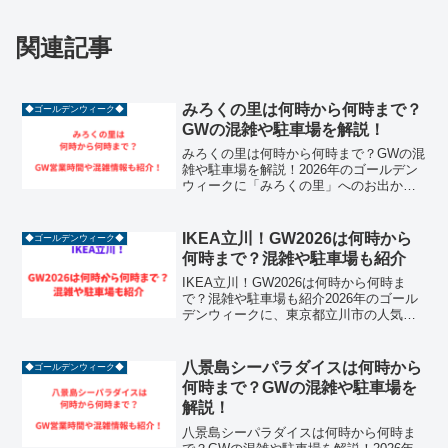
関連記事
みろくの里は何時から何時まで？
◆ゴールデンウィーク◆
GWの混雑や駐車場を解説！
みろくの里は何時から何時まで？GWの混
雑や駐車場を解説！2026年のゴールデン
ウィークに「みろくの里」へのお出かけ
を計画している方は必見です！広島県福
山市にあるこのパークは、昭和の街並み
を再現した「いつか来た道」や、大迫力
IKEA立川！GW2026は何時から
◆ゴールデンウィーク◆
の恐竜たちが待ち構...
何時まで？混雑や駐車場も紹介
IKEA立川！GW2026は何時から何時ま
で？混雑や駐車場も紹介2026年のゴール
デンウィークに、東京都立川市の人気ス
ポットであるIKEA立川へのお出かけを計
画している方は非常に多いでしょう。広
大なショールームに並ぶ北欧家具や、リ
八景島シーパラダイスは何時から
◆ゴールデンウィーク◆
ーズナブル...
何時まで？GWの混雑や駐車場を
解説！
八景島シーパラダイスは何時から何時ま