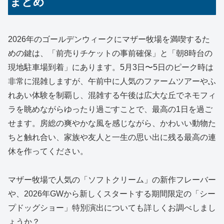
まとめ
2026年のゴールデンウィークにマザー牧場を満喫するた
めの鍵は、「前売りチケットの事前確保」と「朝8時台の
現地駐車場到着」にあります。5月3日〜5日のピーク時は
非常に混雑しますが、午前中に人気のファームツアーやふ
れあい体験を制覇し、混雑する午後は広大な丘でネモフィ
ラを眺めながらゆったり過ごすことで、最高の1日を過ご
せます。房総の爽やかな風を感じながら、かわいい動物た
ちと触れ合い、家族や友人と一生の思い出に残る最高の連
休を作ってください。
マザー牧場で人気の「ソフトクリーム」の新作フレーバー
や、2026年GWから新しくスタートする期間限定の「シー
プドッグショー」特別演出についても詳しくお調べしまし
ょうか？