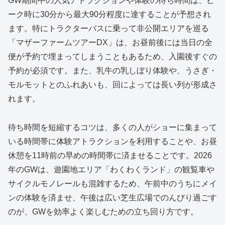
GW期間中の人気アトラクションや体験の待ち時間は、ピ
ーク時に30分から最大90分程度に達することが予想され
ます。特にトラクターバスに乗って非公開エリアを巡る
「マザーファームツアーDX」は、お昼前後には当日の全
便が予約で埋まってしまうこともあるため、入園後すぐの
予約が必須です。また、乳牛の乳しぼり体験や、うさぎ・
モルモットとのふれあいも、回によっては長い列が形成さ
れます。
待ち時間を短縮するコツは、多くの人がショーに集まって
いる時間帯に体験アトラクションを利用することや、お昼
休憩を11時前の早めの時間帯に済ませることです。2026
年のGWは、遊園地エリア「わくわくランド」の観覧車や
サイクルモノレールも混雑するため、午前中のうちにメイ
ンの体験を済ませ、午後は広い芝生広場でのんびり過ごす
のが、GWを効率よく楽しむための立ち回り方です。