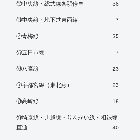
⑫中央線・総武線各駅停車
38
⑬中央線・地下鉄東西線
7
⑭青梅線
25
⑮五日市線
7
⑯八高線
23
⑰宇都宮線（東北線）
23
⑱高崎線
18
⑲埼京線・川越線・りんかい線・相鉄線
直通
40