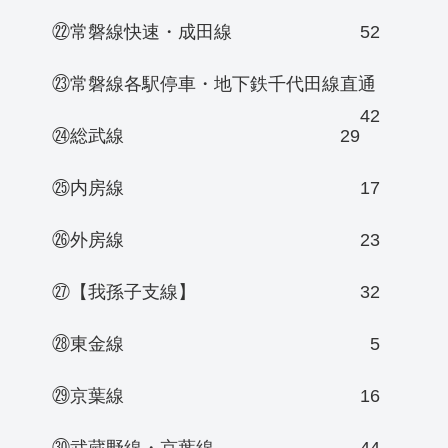
㉒常磐線快速・成田線
52
㉓常磐線各駅停車・地下鉄千代田線直通
42
㉔総武線
29
㉕内房線
17
㉖外房線
23
㉗【我孫子支線】
32
㉘東金線
5
㉙京葉線
16
㉚武蔵野線・京葉線
44