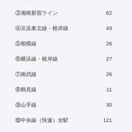
③湘南新宿ライン
62
④京浜東北線・根岸線
43
⑤相模線
26
⑥横浜線・根岸線
27
⑦南武線
26
⑧鶴見線
11
⑨山手線
30
⑩中央線（快速）全駅
121