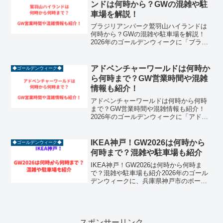
ンドは何時から？GWの混雑や駐
車場を解説！
ブラジリアンパーク鷲羽山ハイランドは
何時から？GWの混雑や駐車場を解説！
2026年のゴールデンウィークに「ブラジ
リアンパーク 鷲羽山ハイランド」へのお
出かけを計画している方は必見です！岡
山県倉敷市にあるこのパークは、瀬戸内
アドベンチャーワールドは何時か
◆ゴールデンウィーク◆
海の絶景とサンバの...
ら何時まで？GW営業時間や混雑
情報も紹介！
アドベンチャーワールドは何時から何時
まで？GW営業時間や混雑情報も紹介！
2026年のゴールデンウィークに「アドベ
ンチャーワールド」へのお出かけを計画
している方は必見です！和歌山県白浜町
にあるこのパークは、ジャイアントパン
IKEA神戸！GW2026は何時から
◆ゴールデンウィーク◆
ダの飼育数日本一を誇...
何時まで？混雑や駐車場も紹介
IKEA神戸！GW2026は何時から何時ま
で？混雑や駐車場も紹介2026年のゴール
デンウィークに、兵庫県神戸市のポート
アイランド内にある人気スポット「IKEA
神戸（イケア・こうべ）」へのお出かけ
を検討されている方は非常に多いでしょ
う。北欧の...
スポンサーリンク