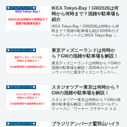
IKEA Tokyo-Bay！GW2026は何
◆ゴールデンウィーク◆
時から何時まで？混雑や駐車場も
紹介
IKEA Tokyo-Bay！GW2026は何時から何
時まで？混雑や駐車場も紹介2026年のゴ
ールデンウィークにIKEA Tokyo-Bay（イ
ケア・トウキョウベイ）へのお出かけを
計画している方も多いのではないでしょ
うか。千葉県船橋市に位置...
東京ディズニーランドは何時か
◆ゴールデンウィーク◆
ら？GWの混雑や駐車場を解説！
東京ディズニーランドは何時から？GWの
混雑や駐車場を解説！2026年のゴールデ
ンウィークに東京ディズニーランドへの
来園を計画している方は必見です！例
年、連休中のパークは家族連れや遠方か
らの旅行客で非常に賑わい、アトラクシ
スタジオツアー東京は何時から？
◆ゴールデンウィーク◆
ョンの待ち時間やチケ...
GWの混雑や駐車場を解説！
スタジオツアー東京は何時から？GWの混
雑や駐車場を解説！2026年のゴールデン
ウィークに「ワーナー ブラザース スタジ
オツアー東京 ‐ メイキング・オブ・ハリ
ー・ポッター」へ訪れる計画を立ててい
る方は必見です！としまえん跡地に誕生
ブラジリアンパーク鷲羽山ハイラ
◆ゴールデンウィーク◆
したこの施...