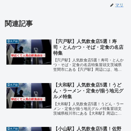
マリ
関連記事
【宍戸駅】人気飲食店5選！寿
㉝水戸線
司・とんかつ・そば・定食の名店
特集
【宍戸駅】人気飲食店5選！寿司・とんか
つ・そば・定食の名店特集冒頭文茨城県
笠間市にある【宍戸駅】周辺には、地元
の人々に愛される魅力的な飲食店が点在
しています。寿司、とんかつ、そば、定
食、フレンチなどジャンルも豊富で、ラ
【大和駅】人気飲食店5選！うど
㉝水戸線
ンチにもディナーにもぴ...
ん・ラーメン・定食が揃う地元グ
ルメ特集
【大和駅】人気飲食店5選！うどん・ラー
メン・定食が揃う地元グルメ特集冒頭文
茨城県桜川市にある【大和駅】周辺に
は、地元の人々に愛される魅力的な飲食
店が点在しています。うどん、ラーメ
ン、定食、オーガニック料理、パスタな
【小山駅】人気飲食店5選！佐野
㉝水戸線