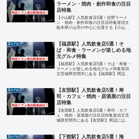
どジャンルも豊富で、ランチ...
ラーメン・焼肉・創作和食の注目
店特集
【小山駅】人気飲食店5選！佐野ラーメ
ン・焼肉・創作和食の注目店特集冒頭文
栃木県小山市の中心に位置する【小山
駅】周辺には、佐野ラーメンをはじめ、
焼肉、創作和食、寿司、カフェなど多彩
なジャンルの飲食店が集まっています。
【福原駅】人気飲食店5選！そ
㉝水戸線
駅から徒歩圏内に話題の名店...
ば・和食・ラーメンが楽しめる地
元グルメ特集
【福原駅】人気飲食店5選！そば・和食・
ラーメンが楽しめる地元グルメ特集冒頭
文茨城県笠間市にある【福原駅】周辺に
は、地元の人々に愛される魅力的な飲食
店が点在しています。そば、和食、ラー
メン、定食、洋食などジャンルも豊富
【友部駅】人気飲食店5選！寿
㉝水戸線
で、ランチにもディナーに...
司・カフェ・焼肉・居酒屋の注目
店特集
【友部駅】人気飲食店5選！寿司・カフ
ェ・焼肉・居酒屋の注目店特集冒頭文茨
城県笠間市にある【友部駅】周辺には、
地元の人々に愛される魅力的な飲食店が
数多く点在しています。寿司、カフェ、
焼肉、居酒屋、創作料理などジャンルも
【下館駅】人気飲食店5選！海
㉝水戸線