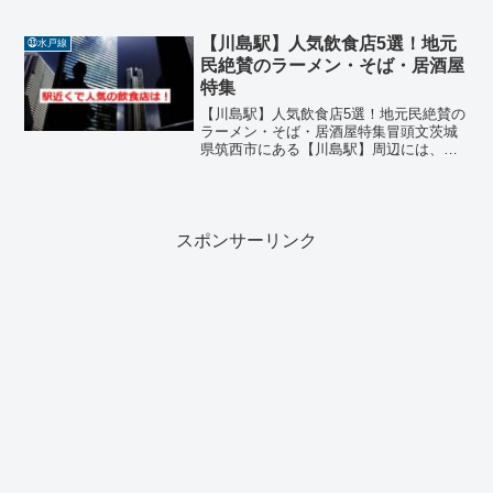
は、地元の人々に愛される魅力的な飲食
店が点在しています。ラーメン、そば、
定食、パン、和食などジャンルも豊富
【川島駅】人気飲食店5選！地元
㉝水戸線
で、ランチにもディナーに...
民絶賛のラーメン・そば・居酒屋
特集
【川島駅】人気飲食店5選！地元民絶賛の
ラーメン・そば・居酒屋特集冒頭文茨城
県筑西市にある【川島駅】周辺には、地
元の人々に愛される魅力的な飲食店が点
在しています。ラーメン、そば、居酒
屋、定食、ダイニングバーなどジャンル
も豊富で、ランチにもディ...
スポンサーリンク