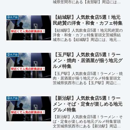
城県笠間市にある【友部駅】周辺には、
地元の人々に愛される魅力的な飲食店が
数多く点在しています。寿司、カフェ、
焼肉、居酒屋、創作料理などジャンルも
【結城駅】人気飲食店5選！地元
㉝水戸線
豊富で、ランチにもディナ...
民絶賛の洋食・和食・カフェ特集
【結城駅】人気飲食店5選！地元民絶賛の
洋食・和食・カフェ特集冒頭文茨城県結
城市にある【結城駅】周辺には、地元の
人々に愛される魅力的な飲食店が点在し
ています。イタリアン、創作和食、中
華、カフェ、定食などジャンルも豊富
【玉戸駅】人気飲食店5選！ラー
㉝水戸線
で、ランチにもディナーにも...
メン・焼肉・居酒屋が揃う地元グ
ルメ特集
【玉戸駅】人気飲食店5選！ラーメン・焼
肉・居酒屋が揃う地元グルメ特集冒頭文
茨城県筑西市にある【玉戸駅】周辺に
は、地元の人々に愛される魅力的な飲食
店が点在しています。ラーメン、焼肉、
居酒屋、そば、回転寿司などジャンルも
【新治駅】人気飲食店5選！ラー
㉝水戸線
豊富で、ランチにもディナ...
メン・そば・定食が楽しめる地元
グルメ特集
【新治駅】人気飲食店5選！ラーメン・そ
ば・定食が楽しめる地元グルメ特集冒頭
文茨城県筑西市にある【新治駅】周辺に