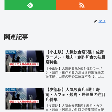
マリ
関連記事
【小山駅】人気飲食店5選！佐野
㉝水戸線
ラーメン・焼肉・創作和食の注目
店特集
【小山駅】人気飲食店5選！佐野ラーメ
ン・焼肉・創作和食の注目店特集冒頭文
栃木県小山市の中心に位置する【小山
駅】周辺には、佐野ラーメンをはじめ、
焼肉、創作和食、寿司、カフェなど多彩
なジャンルの飲食店が集まっています。
【友部駅】人気飲食店5選！寿
㉝水戸線
駅から徒歩圏内に話題の名店...
司・カフェ・焼肉・居酒屋の注目
店特集
【友部駅】人気飲食店5選！寿司・カフ
ェ・焼肉・居酒屋の注目店特集冒頭文茨