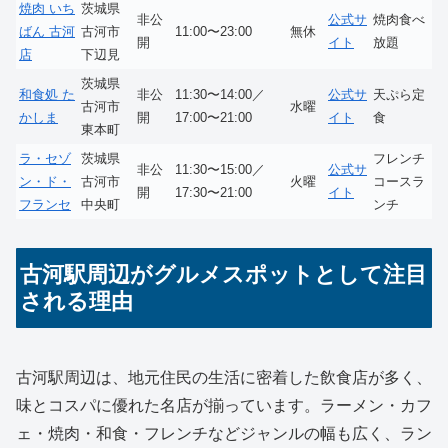
焼肉 いち
茨城県
非公
公式サ
焼肉食べ
ばん 古河
古河市
11:00〜23:00
無休
開
イト
放題
店
下辺見
茨城県
和食処 た
非公
11:30〜14:00／
公式サ
天ぷら定
古河市
水曜
かしま
開
17:00〜21:00
イト
食
東本町
ラ・セゾ
茨城県
フレンチ
非公
11:30〜15:00／
公式サ
ン・ド・
古河市
火曜
コースラ
開
17:30〜21:00
イト
フランセ
中央町
ンチ
古河駅周辺がグルメスポットとして注目
される理由
古河駅周辺は、地元住民の生活に密着した飲食店が多く、
味とコスパに優れた名店が揃っています。ラーメン・カフ
ェ・焼肉・和食・フレンチなどジャンルの幅も広く、ラン