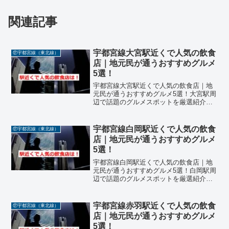
関連記事
宇都宮線大宮駅近くで人気の飲食
⑰宇都宮線（東北線）
店｜地元民が通うおすすめグルメ
5選！
宇都宮線大宮駅近くで人気の飲食店｜地
元民が通うおすすめグルメ5選！大宮駅周
辺で話題のグルメスポットを厳選紹介！
埼玉県さいたま市に位置するJR宇都宮線
「大宮駅」周辺は、県内最大級の商業エ
リアとして、ショッピング・観光・ビジ
宇都宮線白岡駅近くで人気の飲食
⑰宇都宮線（東北線）
ネスの拠点となってい...
店｜地元民が通うおすすめグルメ
5選！
宇都宮線白岡駅近くで人気の飲食店｜地
元民が通うおすすめグルメ5選！白岡駅周
辺で話題のグルメスポットを厳選紹介！
埼玉県白岡市に位置するJR宇都宮線「白
岡駅」周辺は、落ち着いた住宅街と商業
施設が広がるエリアで、地元民に愛され
宇都宮線赤羽駅近くで人気の飲食
⑰宇都宮線（東北線）
る飲食店が点在してい...
店｜地元民が通うおすすめグルメ
5選！