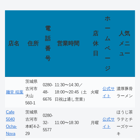
ホ
電
ー
店
人気
話
ム
店名
住所
営業時間
休
メニ
番
ペ
日
ュー
号
ー
ジ
茨城県
0280-
11:30〜14:30／
古河市
公式サ
濃厚豚骨
麺堂 稲葉
48-
18:00〜20:45（土
火曜
大山
イト
ラーメン
6676
日祝は通し営業）
560-1
Cafe
茨城県
ほうじ茶
0280-
5040
古河市
公式サ
ラテとチ
32-
11:00〜18:30
月曜
Ocha-
本町4-2-
イト
ーズケー
5577
Nova
29
キ