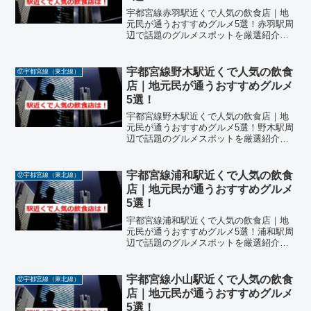
宇都宮線赤羽駅近くで人気の飲食店｜地
元民が通うおすすめグルメ5選！赤羽駅周
辺で話題のグルメスポットを厳選紹介！
東京都北区に位置するJR宇都宮線「赤羽
駅」周辺は、下町の雰囲気と活気ある飲
み屋街が共存するグルメの宝庫です。近
宇都宮線野木駅近くで人気の飲食
⑰宇都宮線（東北線）
年、「宇都宮線」「赤...
店｜地元民が通うおすすめグルメ
5選！
宇都宮線野木駅近くで人気の飲食店｜地
元民が通うおすすめグルメ5選！野木駅周
辺で話題のグルメスポットを厳選紹介！
栃木県下都賀郡野木町に位置するJR宇都
宮線「野木駅」周辺は、静かな住宅街と
昔ながらの商店が並ぶエリアで、地元民
宇都宮線浦和駅近くで人気の飲食
⑰宇都宮線（東北線）
に愛される飲食店が点...
店｜地元民が通うおすすめグルメ
5選！
宇都宮線浦和駅近くで人気の飲食店｜地
元民が通うおすすめグルメ5選！浦和駅周
辺で話題のグルメスポットを厳選紹介！
埼玉県さいたま市に位置するJR宇都宮線
「浦和駅」周辺は、文教都市としての落
ち着いた雰囲気と、駅前の商業施設が融
宇都宮線小山駅近くで人気の飲食
⑰宇都宮線（東北線）
合したグルメエリアで...
店｜地元民が通うおすすめグルメ
5選！