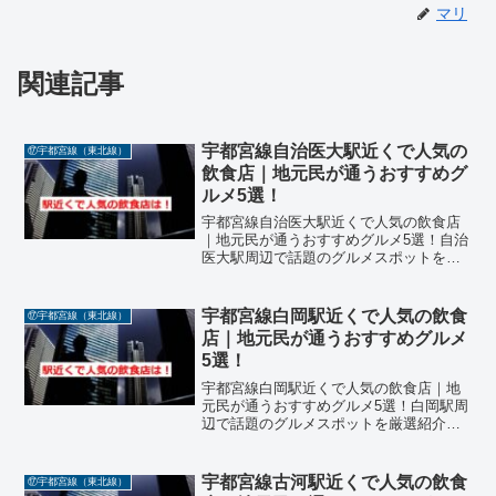
マリ
関連記事
宇都宮線自治医大駅近くで人気の
⑰宇都宮線（東北線）
飲食店｜地元民が通うおすすめグ
ルメ5選！
宇都宮線自治医大駅近くで人気の飲食店
｜地元民が通うおすすめグルメ5選！自治
医大駅周辺で話題のグルメスポットを厳
選紹介！栃木県下野市に位置するJR宇都
宮線「自治医大駅」周辺は、医療施設や
住宅街が広がる落ち着いたエリアで、地
宇都宮線白岡駅近くで人気の飲食
⑰宇都宮線（東北線）
元民に愛される飲食店...
店｜地元民が通うおすすめグルメ
5選！
宇都宮線白岡駅近くで人気の飲食店｜地
元民が通うおすすめグルメ5選！白岡駅周
辺で話題のグルメスポットを厳選紹介！
埼玉県白岡市に位置するJR宇都宮線「白
岡駅」周辺は、落ち着いた住宅街と商業
施設が広がるエリアで、地元民に愛され
宇都宮線古河駅近くで人気の飲食
⑰宇都宮線（東北線）
る飲食店が点在してい...