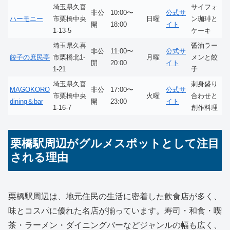
埼玉県久喜
サイフォ
非公
10:00〜
公式サ
ハーモニー
市栗橋中央
日曜
ン珈琲と
開
18:00
イト
1-13-5
ケーキ
埼玉県久喜
醤油ラー
非公
11:00〜
公式サ
餃子の庶民亭
市栗橋北1-
月曜
メンと餃
開
20:00
イト
1-21
子
埼玉県久喜
刺身盛り
MAGOKORO
非公
17:00〜
公式サ
市栗橋中央
火曜
合わせと
dining＆bar
開
23:00
イト
1-16-7
創作料理
栗橋駅周辺がグルメスポットとして注目
される理由
栗橋駅周辺は、地元住民の生活に密着した飲食店が多く、
味とコスパに優れた名店が揃っています。寿司・和食・喫
茶・ラーメン・ダイニングバーなどジャンルの幅も広く、