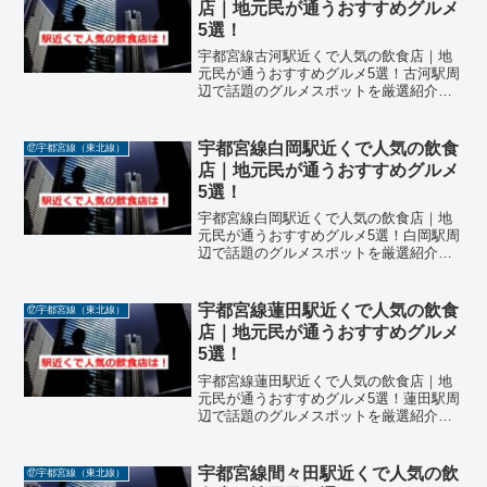
店｜地元民が通うおすすめグルメ
5選！
宇都宮線古河駅近くで人気の飲食店｜地
元民が通うおすすめグルメ5選！古河駅周
辺で話題のグルメスポットを厳選紹介！
茨城県古河市に位置するJR宇都宮線「古
河駅」周辺は、歴史ある街並みと商業施
設が融合したエリアで、地元民に愛され
宇都宮線白岡駅近くで人気の飲食
⑰宇都宮線（東北線）
る飲食店が点在してい...
店｜地元民が通うおすすめグルメ
5選！
宇都宮線白岡駅近くで人気の飲食店｜地
元民が通うおすすめグルメ5選！白岡駅周
辺で話題のグルメスポットを厳選紹介！
埼玉県白岡市に位置するJR宇都宮線「白
岡駅」周辺は、落ち着いた住宅街と商業
施設が広がるエリアで、地元民に愛され
宇都宮線蓮田駅近くで人気の飲食
⑰宇都宮線（東北線）
る飲食店が点在してい...
店｜地元民が通うおすすめグルメ
5選！
宇都宮線蓮田駅近くで人気の飲食店｜地
元民が通うおすすめグルメ5選！蓮田駅周
辺で話題のグルメスポットを厳選紹介！
埼玉県蓮田市に位置するJR宇都宮線「蓮
田駅」周辺は、のどかな住宅街と商業施
設が調和したエリアで、地元民に愛され
宇都宮線間々田駅近くで人気の飲
⑰宇都宮線（東北線）
る飲食店が点在してい...