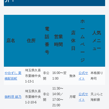
ホ
電
ー
店
人気
話
営業
ム
店名
住所
休
メニ
番
時間
ペ
日
ュー
号
ー
ジ
埼玉県久喜
や台ずし 栗
非公
16:00〜翌
公式サ
本格握り
市栗橋中央
無休
橋駅前町
開
1:00
イト
寿司
1-13-1
11:30〜
埼玉県久喜
非公
14:00／
公式サ
天ぷらと
御料理 嬉乃
市栗橋中央
月曜
開
17:00〜
イト
海鮮膳
1-2-10-6
21:00