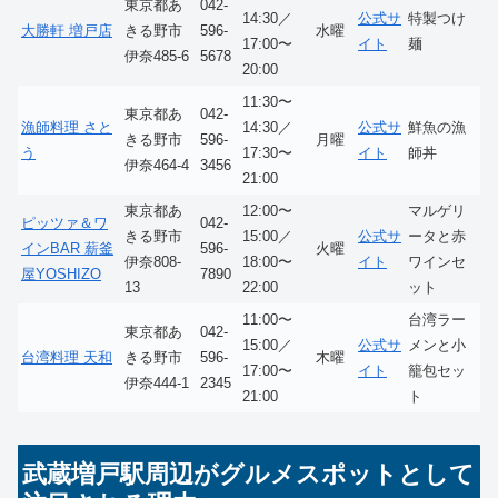
東京都あ
042-
14:30／
公式サ
特製つけ
大勝軒 増戸店
きる野市
596-
水曜
17:00〜
イト
麺
伊奈485-6
5678
20:00
11:30〜
東京都あ
042-
漁師料理 さと
14:30／
公式サ
鮮魚の漁
きる野市
596-
月曜
う
17:30〜
イト
師丼
伊奈464-4
3456
21:00
東京都あ
12:00〜
マルゲリ
ピッツァ＆ワ
042-
きる野市
15:00／
公式サ
ータと赤
インBAR 薪釜
596-
火曜
伊奈808-
18:00〜
イト
ワインセ
屋YOSHIZO
7890
13
22:00
ット
11:00〜
台湾ラー
東京都あ
042-
15:00／
公式サ
メンと小
台湾料理 天和
きる野市
596-
木曜
17:00〜
イト
籠包セッ
伊奈444-1
2345
21:00
ト
武蔵増戸駅周辺がグルメスポットとして