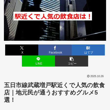
X
Facebook
はてブ
LINE
コピー
2025.10.26
五日市線武蔵増戸駅近くで人気の飲食
店｜地元民が通うおすすめグルメ5
選！