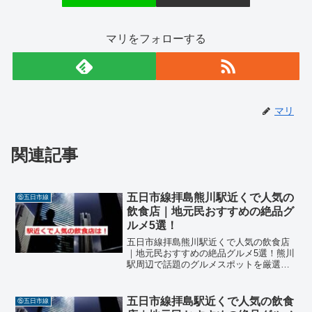
マリをフォローする
マリ
関連記事
五日市線拝島熊川駅近くで人気の
⑮五日市線
飲食店｜地元民おすすめの絶品グ
ルメ5選！
五日市線拝島熊川駅近くで人気の飲食店
｜地元民おすすめの絶品グルメ5選！熊川
駅周辺で話題のグルメスポットを厳選紹
介！東京都福生市に位置するJR五日市線
「熊川駅」周辺は、静かな住宅街ながら
も個性豊かな飲食店が点在する穴場エリ
五日市線拝島駅近くで人気の飲食
⑮五日市線
アです。SNSやリア...