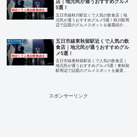
店｜地元民が通うおすすめグルメ
5選！
五日市線秋川駅近くで人気の飲食店｜地
元民が通うおすすめグルメ5選！秋川駅周
辺で話題のグルメスポットを厳選紹介！
東京都あきる野市に位置するJR五日市線
「秋川駅」周辺は、自然と都市機能が調
和した便利なエリアです。近年、地元民
五日市線東秋留駅近くで人気の飲
⑮五日市線
や観光客の間で「五日...
食店｜地元民が通うおすすめグル
メ5選！
五日市線東秋留駅近くで人気の飲食店｜
地元民が通うおすすめグルメ5選！東秋留
駅周辺で話題のグルメスポットを厳選紹
介！東京都あきる野市に位置するJR五日
市線「東秋留駅」周辺は、自然豊かな環
境と落ち着いた街並みが魅力のエリアで
す。近年、地元民や観...
スポンサーリンク