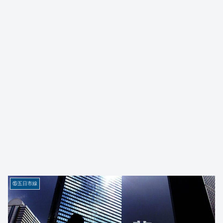
⑮五日市線