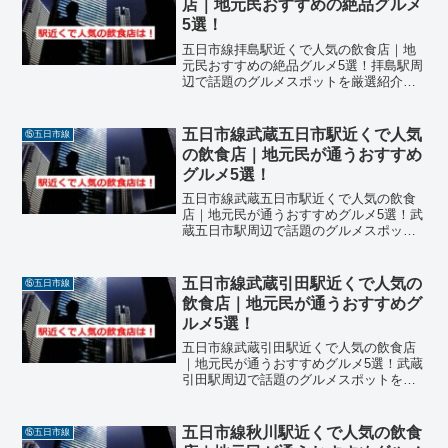
店｜地元民おすすめの絶品グルメ
5選！
五日市線拝島駅近くで人気の飲食店｜地
元民おすすめの絶品グルメ5選！拝島駅周
辺で話題のグルメスポットを厳選紹介！
東京都昭島市に位置する拝島駅は、JR五
日市線・青梅線・西武拝島線が交差する
交通の要所。そんな拝島駅周辺には、地
五日市線武蔵五日市駅近くで人気
⑮五日市線
元民に愛される飲食店...
の飲食店｜地元民が通うおすすめ
グルメ5選！
五日市線武蔵五日市駅近くで人気の飲食
店｜地元民が通うおすすめグルメ5選！武
蔵五日市駅周辺で話題のグルメスポット
を厳選紹介！東京都あきる野市に位置す
るJR五日市線「武蔵五日市駅」周辺は、
秋川渓谷の玄関口として自然と観光が融
五日市線武蔵引田駅近くで人気の
⑮五日市線
合した魅力的なエリア...
飲食店｜地元民が通うおすすめグ
ルメ5選！
五日市線武蔵引田駅近くで人気の飲食店
｜地元民が通うおすすめグルメ5選！武蔵
引田駅周辺で話題のグルメスポットを厳
選紹介！東京都あきる野市に位置するJR
五日市線「武蔵引田駅」周辺は、自然と
商業施設が融合した便利なエリアです。
五日市線秋川駅近くで人気の飲食
⑮五日市線
近年、地元民や観光客...