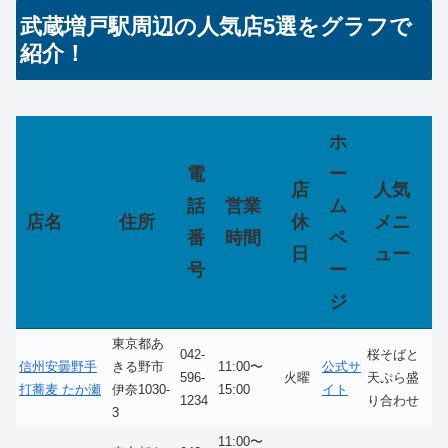
武蔵増戸駅周辺の人気店5選をグラフで
紹介！
ホ
電
ー
店
人気
話
営業
ム
店名
住所
休
メニ
番
時間
ペ
日
ュー
号
ー
ジ
東京都あ
042-
桜そばと
信州安曇野手
きる野市
11:00〜
公式サ
596-
火曜
天ぷら盛
打蕎麦 たか瀬
伊奈1030-
15:00
イト
1234
り合わせ
3
11:00〜