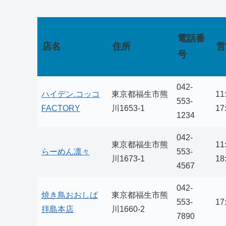
電話番
店名
住所
営
号
042-
ハイデン.コッコ
東京都福生市熊
11
553-
FACTORY
川1653-1
17
1234
042-
東京都福生市熊
11
らーめん凛々
553-
川1673-1
18
4567
042-
焼き鳥おおしば
東京都福生市熊
553-
17
拝島本店
川1660-2
7890