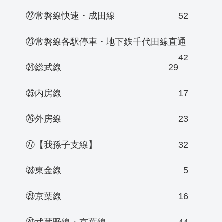
㉒常磐線快速・成田線
52
㉓常磐線各駅停車・地下鉄千代田線直通
42
㉔総武線
29
㉕内房線
17
㉖外房線
23
㉗【我孫子支線】
32
㉘東金線
5
㉙京葉線
16
㉚武蔵野線・京葉線
44