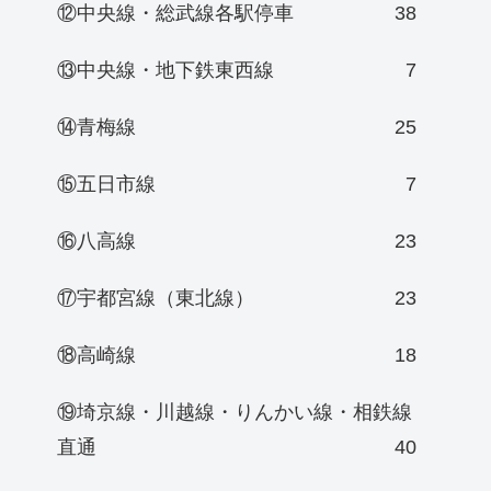
⑫中央線・総武線各駅停車
38
⑬中央線・地下鉄東西線
7
⑭青梅線
25
⑮五日市線
7
⑯八高線
23
⑰宇都宮線（東北線）
23
⑱高崎線
18
⑲埼京線・川越線・りんかい線・相鉄線
直通
40