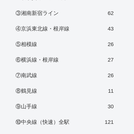
③湘南新宿ライン
62
④京浜東北線・根岸線
43
⑤相模線
26
⑥横浜線・根岸線
27
⑦南武線
26
⑧鶴見線
11
⑨山手線
30
⑩中央線（快速）全駅
121