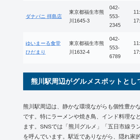
042-
東京都福生市熊
11
ダナパニ 拝島店
553-
川1645-3
17
2345
042-
ゆいまーる食堂
東京都福生市熊
11
553-
ひだまり
川1632-4
17
6789
熊川駅周辺がグルメスポットとし
熊川駅周辺は、静かな環境ながらも個性豊か
です。特にラーメンや焼き鳥、インド料理な
ます。SNSでは「熊川グルメ」「五日市線ラ
を呼んでいます。駅近でありながら、隠れ家