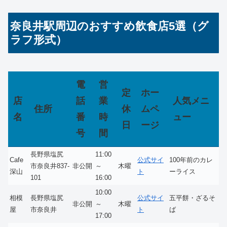
奈良井駅周辺のおすすめ飲食店5選（グ
ラフ形式）
電
営
定
ホー
店
話
業
人気メニ
住所
休
ムペ
名
番
時
ュー
日
ージ
号
間
長野県塩尻
11:00
Cafe
公式サイ
100年前のカレ
市奈良井837-
非公開
～
木曜
深山
ト
ーライス
101
16:00
10:00
相模
長野県塩尻
公式サイ
五平餅・ざるそ
非公開
～
木曜
屋
市奈良井
ト
ば
17:00