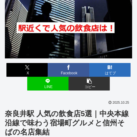
X
Facebook
はてブ
LINE
コピー
2025.10.25
奈良井駅 人気の飲食店5選｜中央本線
沿線で味わう宿場町グルメと信州そ
ばの名店集結