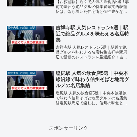
【西荻窪駅】近くで人気の飲食店5選！駅
前で味わう絶品グルメ特集冒頭文西荻窪
駅は、落ち着いた住宅街と個性豊かな商
店街が広がる、中央線沿線でも特に人気
の高いエリアです。駅周辺には、和食、
イタリアン、焼鳥、しゃぶしゃぶ、ビス
吉祥寺駅 人気レストラン5選｜駅
⑩中央線（快速）全駅
トロなど、ジャンルも多...
近で絶品グルメを味わえる名店特
集
吉祥寺駅 人気レストラン5選｜駅近で絶
品グルメを味わえる名店特集吉祥寺駅周
辺で話題のレストランを厳選紹介！吉祥
寺駅周辺は、井の頭公園やハモニカ横丁
など観光スポットが集まる人気エリア
で、グルメの街としても知られていま
塩尻駅 人気の飲食店5選｜中央本
⑩中央線（快速）全駅
す。今回は、吉祥寺駅から徒...
線沿線で味わう信州そばと地元グ
ルメの名店集結
塩尻駅 人気の飲食店5選｜中央本線沿線
で味わう信州そばと地元グルメの名店集
結塩尻駅周辺で楽しむ、信州の味覚と地
元食材を活かした絶品料理中央本線・塩
尻駅は、長野県塩尻市に位置し、ワイン
とそばの街として知られるグルメスポッ
トです。駅周辺には、信...
スポンサーリンク