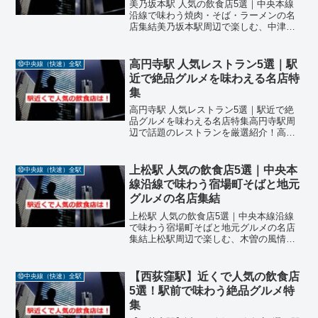
美乃坂本駅 人気の飲食店5選｜中央本線
沿線で味わう焼肉・そば・ラーメンの名
店集結美乃坂本駅周辺で楽しむ、中津川
の自然と地元グルメが織りなす絶品料理
中央本線・美乃坂本駅は、岐阜県中津川
市に位置し、自然豊かな環境と宿場町の
高円寺駅 人気レストラン5選｜駅
⑩中央線（快速）全駅
風情が残るエリアです。...
近で絶品グルメを味わえる名店特
集
高円寺駅 人気レストラン5選｜駅近で絶
品グルメを味わえる名店特集高円寺駅周
辺で話題のレストランを厳選紹介！高円
寺駅周辺は、古着とサブカルチャーの街
として知られながら、個性豊かな飲食店
が集まるグルメエリアでもあります。今
上松駅 人気の飲食店5選｜中央本
⑩中央線（快速）全駅
回は、高円寺駅から徒歩...
線沿線で味わう宿場町そばと地元
グルメの名店集結
上松駅 人気の飲食店5選｜中央本線沿線
で味わう宿場町そばと地元グルメの名店
集結上松駅周辺で楽しむ、木曽の風情と
地元食材が織りなす絶品料理中央本線・
上松駅は、長野県木曽郡上松町に位置
し、旧中山道の宿場町としての歴史と自
【西荻窪駅】近くで人気の飲食店
⑩中央線（快速）全駅
然が調和する魅力的なエリ...
5選！駅前で味わう絶品グルメ特
集