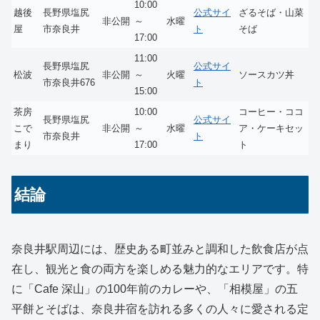
10:00
越後
長野県塩尻
公式サイ
ざるそば・山菜
非公開
～
水曜
屋
市奈良井
ト
そば
17:00
11:00
長野県塩尻
公式サイ
松波
非公開
～
火曜
ソースカツ丼
市奈良井676
ト
15:00
茶房
10:00
コーヒー・ココ
長野県塩尻
公式サイ
こで
非公開
～
水曜
ア・ケーキセッ
市奈良井
ト
まり
17:00
ト
結論
奈良井駅周辺には、歴史ある町並みと調和した飲食店が点
在し、観光と食の両方を楽しめる魅力的なエリアです。特
に「Cafe 深山」の100年前のカレーや、「相模屋」の五
平餅とそばは、奈良井宿を訪れる多くの人々に愛される定