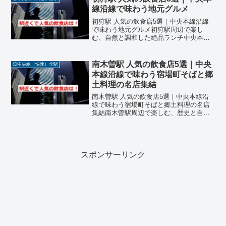
歩圏内でアクセスできる...
線沿線で味わう地元グルメ
初狩駅 人気の飲食店5選｜中央本線沿線
で味わう地元グルメ初狩駅周辺で楽し
む、自然と調和した絶品ランチ中央本
線・初狩駅は、山梨県大月市に位置する
静かな駅で、周辺には自然に囲まれたロ
ーカルな飲食店が点在しています。観光
南木曽駅 人気の飲食店5選｜中央
⑩中央線（快速）全駅
やドライブの途中に立ち寄る...
本線沿線で味わう宿場町そばと郷
土料理の名店集結
南木曽駅 人気の飲食店5選｜中央本線沿
線で味わう宿場町そばと郷土料理の名店
集結南木曽駅周辺で楽しむ、歴史と自然
が育む絶品料理中央本線・南木曽駅は、
長野県木曽郡南木曽町に位置し、妻籠宿
や田立の滝などの観光地へのアクセス拠
点として人気のあるエリ...
スポンサーリンク