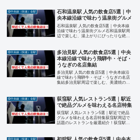
品料理中央本線・穴山駅は、山梨県韮崎
市に位置する自然豊かなエリアで、静か
な里山の風景が広がる癒しのスポットで
石和温泉駅 人気の飲食店5選｜中
⑩中央線（快速）全駅
す。駅周辺には、地元の...
央本線沿線で味わう温泉街グルメ
石和温泉駅 人気の飲食店5選｜中央本線
沿線で味わう温泉街グルメ石和温泉駅周
辺で楽しむ、湯上がりにぴったりな絶品
料理中央本線・石和温泉駅は、山梨県笛
吹市にある温泉街の中心地。駅周辺に
は、観光客や地元の人々に愛される飲食
多治見駅 人気の飲食店5選｜中央
⑩中央線（快速）全駅
店が数多く点在しています...
本線沿線で味わう飛騨牛・そば・
うなぎの名店集結
多治見駅 人気の飲食店5選｜中央本線沿
線で味わう飛騨牛・そば・うなぎの名店
集結多治見駅周辺で楽しむ、美濃焼の町
が育む絶品料理中央本線・多治見駅は、
岐阜県多治見市に位置し、美濃焼の産地
として知られる歴史と文化が息づく町で
荻窪駅 人気レストラン5選｜駅近
⑩中央線（快速）全駅
す。駅周辺には、飛騨牛...
で絶品グルメを味わえる名店特集
荻窪駅 人気レストラン5選｜駅近で絶品
グルメを味わえる名店特集荻窪駅周辺で
話題のレストランを厳選紹介！荻窪駅周
辺は、落ち着いた住宅街と活気ある商店
街が融合したエリアで、グルメの名店が
点在しています。今回は、荻窪駅から徒
初狩駅 人気の飲食店5選｜中央本
⑩中央線（快速）全駅