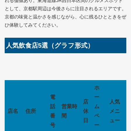
れる価値あり。東海道線JR西日本区間のグルメスポット
として、京都駅周辺は今後さらに注目されるエリアです。
京都の味覚と温かさを感じながら、心に残るひとときをぜ
ひ体験してみてください。
人気飲食店5選（グラフ形式）
ホ
電
ー
店
人気
話
営業時
ム
店名
住所
休
メニ
番
間
ペ
日
ュー
号
ー