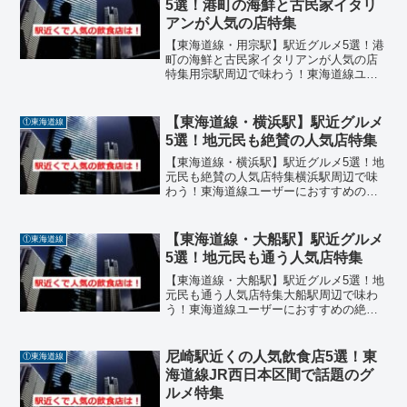
5選！港町の海鮮と古民家イタリ
アンが人気の店特集
【東海道線・用宗駅】駅近グルメ5選！港
町の海鮮と古民家イタリアンが人気の店
特集用宗駅周辺で味わう！東海道線ユー
ザーにおすすめの絶品ランチ用宗駅は静
岡市駿河区に位置し、港町ならではの海
の幸と落ち着いた街並みが魅力のエリア
【東海道線・横浜駅】駅近グルメ
①東海道線
です。駅周辺には、しら...
5選！地元民も絶賛の人気店特集
【東海道線・横浜駅】駅近グルメ5選！地
元民も絶賛の人気店特集横浜駅周辺で味
わう！東海道線ユーザーにおすすめの絶
品ランチ横浜駅は東海道線の主要駅とし
て、観光・ショッピング・ビジネスの拠
点にもなる便利なエリア。そんな横浜駅
【東海道線・大船駅】駅近グルメ
①東海道線
周辺には、地元民からも...
5選！地元民も通う人気店特集
【東海道線・大船駅】駅近グルメ5選！地
元民も通う人気店特集大船駅周辺で味わ
う！東海道線ユーザーにおすすめの絶品
ランチ大船駅は東海道線の主要駅とし
て、鎌倉方面へのアクセスも良く、通
勤・観光の拠点としても人気のエリアで
尼崎駅近くの人気飲食店5選！東
①東海道線
す。そんな大船駅周辺には、...
海道線JR西日本区間で話題のグ
ルメ特集