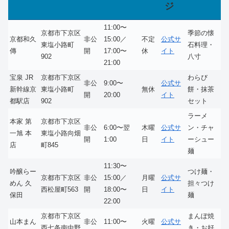
ジ
11:00〜
京都市下京区
季節の懐
京都和久
非公
15:00／
不定
公式サ
東塩小路町
石料理・
傳
開
17:00〜
休
イト
902
八寸
21:00
宝泉 JR
京都市下京区
わらび
非公
9:00〜
公式サ
新幹線京
東塩小路町
無休
餅・抹茶
開
20:00
イト
都駅店
902
セット
ラーメ
本家 第
京都市下京区
非公
6:00〜翌
木曜
公式サ
ン・チャ
一旭 本
東塩小路向畑
開
1:00
日
イト
ーシュー
店
町845
麺
11:30〜
吟醸らー
つけ麺・
京都市下京区
非公
15:00／
月曜
公式サ
めん 久
担々つけ
西松屋町563
開
18:00〜
日
イト
保田
麺
22:00
京都市下京区
まんぼ焼
山本まん
非公
11:00〜
火曜
公式サ
西七条南中野
き・お好