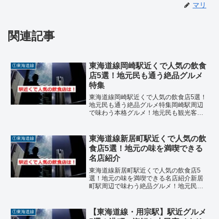
マリ
関連記事
東海道線岡崎駅近くで人気の飲食
①東海道線
店5選！地元民も通う絶品グルメ
特集
東海道線岡崎駅近くで人気の飲食店5選！
地元民も通う絶品グルメ特集岡崎駅周辺
で味わう本格グルメ！地元民も観光客も
満足の名店紹介岡崎駅周辺には、うな
ぎ、スペイン料理、ラーメン、寿司、イ
タリアンなど、ジャンル豊富な飲食店が
東海道線新居町駅近くで人気の飲
①東海道線
揃っています。今回は、食...
食店5選！地元の味を満喫できる
名店紹介
東海道線新居町駅近くで人気の飲食店5
選！地元の味を満喫できる名店紹介新居
町駅周辺で味わう絶品グルメ！地元民も
観光客も満足の名店を厳選新居町駅周辺
には、浜名湖の恵みを活かした海鮮料理
や、老舗のうなぎ店、異国情緒あふれる
【東海道線・用宗駅】駅近グルメ
①東海道線
インド料理店など、魅力的...