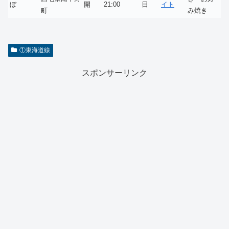
ぼ
開
21:00
日
イト
町
み焼き
①東海道線
スポンサーリンク