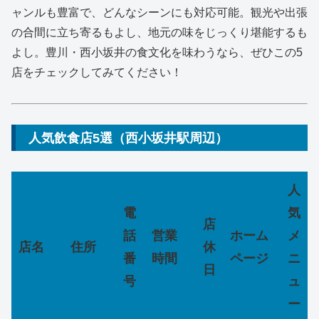
ャンルも豊富で、どんなシーンにも対応可能。観光や出張
の合間に立ち寄るもよし、地元の味をじっくり堪能するも
よし。豊川・西小坂井の食文化を味わうなら、ぜひこの5
店をチェックしてみてください！
人気飲食店5選（西小坂井駅周辺）
人
電
気
店
話
営業
ホーム
メ
店名
住所
休
番
時間
ページ
ニ
日
号
ュ
ー