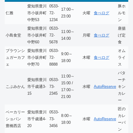
愛知県豊川
0533-
豚ホ
17:00～
仁雅
市小坂井町
72-
火曜
食べログ
ルモ
23:00
中野53
1234
ン
愛知県豊川
0533-
唐揚
11:00～
小島食堂
市小坂井町
72-
月曜
食べログ
げ定
14:00
中野60
5678
食
ブラウンシ
愛知県豊川
0533-
オム
9:00～
ュガーカフ
市小坂井町
72-
木曜
食べログ
ライ
18:00
ェ
中野70
8888
ス
バタ
11:00～
愛知県豊川
0533-
ーチ
15:00 /
こぶみかん
市千歳通3-
73-
水曜
AutoReserve
キン
17:00～
15
2345
カレ
21:00
ー
匠の
ベーカリー
愛知県豊川
0533-
8:00～
カレ
ショパン
市千歳通4-
73-
水曜
AutoReserve
18:00
ーパ
豊橋西店
20
3456
ン