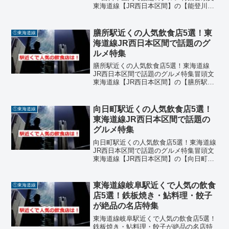
東海道線【JR西日本区間】の【能登川
駅】周辺には、地元の人々や観光客に親
しまれる飲食店が点在しています。駅か
ら徒歩圏内でアクセスも良く、ラーメ
膳所駅近くの人気飲食店5選！東
①東海道線
ン、焼肉、居酒屋、洋食...
海道線JR西日本区間で話題のグ
ルメ特集
膳所駅近くの人気飲食店5選！東海道線
JR西日本区間で話題のグルメ特集冒頭文
東海道線【JR西日本区間】の【膳所駅】
周辺には、地元の人々や観光客に愛され
る飲食店が多数あります。駅から徒歩圏
内でアクセスも良く、鶏料理、ラーメ
向日町駅近くの人気飲食店5選！
①東海道線
ン、麻婆豆腐、寿司、焼...
東海道線JR西日本区間で話題の
グルメ特集
向日町駅近くの人気飲食店5選！東海道線
JR西日本区間で話題のグルメ特集冒頭文
東海道線【JR西日本区間】の【向日町
駅】周辺には、地元の人々に愛される個
性豊かな飲食店が多数あります。駅から
徒歩圏内でアクセスも良く、焼き鳥、薬
東海道線岐阜駅近くで人気の飲食
①東海道線
膳カフェ、インドカレ...
店5選！鉄板焼き・鮎料理・餃子
が絶品の名店特集
東海道線岐阜駅近くで人気の飲食店5選！
鉄板焼き・鮎料理・餃子が絶品の名店特