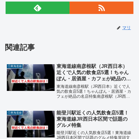
マリ
関連記事
東海道線南彦根駅（JR西日本）
①東海道線
近くで人気の飲食店5選！ちゃん
ぽん・居酒屋・カフェが絶品の名
店特集
東海道線南彦根駅（JR西日本）近くで人
気の飲食店5選！ちゃんぽん・居酒屋・カ
フェが絶品の名店特集南彦根駅（JR西日
本区間）周辺で味わう本格グルメ！地元
民も観光客も満足の名店紹介南彦根駅は
滋賀県彦根市に位置するJR西日本の東海
能登川駅近くの人気飲食店5選！
①東海道線
道本線の駅で、駅...
東海道線JR西日本区間で話題の
グルメ特集
能登川駅近くの人気飲食店5選！東海道線
JR西日本区間で話題のグルメ特集冒頭文