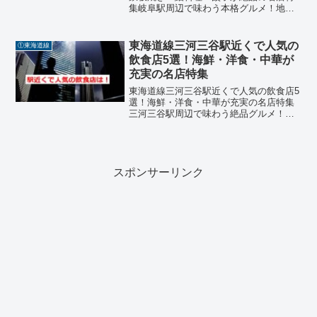
集岐阜駅周辺で味わう本格グルメ！地元
民も観光客も満足の名店紹介岐阜駅周辺
には、鉄板焼き、鮎料理、餃子、蕎麦、
イタリアンなど、ジャンル豊富な飲食店
東海道線三河三谷駅近くで人気の
①東海道線
が揃っています。今回は...
飲食店5選！海鮮・洋食・中華が
充実の名店特集
東海道線三河三谷駅近くで人気の飲食店5
選！海鮮・洋食・中華が充実の名店特集
三河三谷駅周辺で味わう絶品グルメ！地
元民も観光客も満足の名店紹介三河三谷
駅周辺には、三河湾の海の幸を活かした
海鮮料理や、昔ながらの洋食、ボリュー
ム満点の中華、うなぎ料...
スポンサーリンク