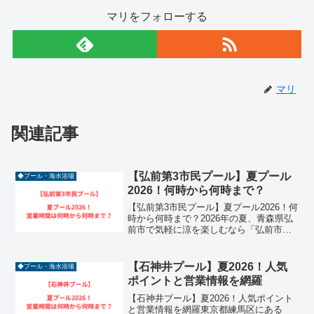
マリをフォローする
マリ
関連記事
【弘前第3市民プール】夏プール
◆プール・海水浴場
2026！何時から何時まで？
【弘前第3市民プール】夏プール2026！何
時から何時まで？2026年の夏、青森県弘
前市で気軽に涼を楽しむなら「弘前市第3
市民プール」が最適です。50mプールを
完備した本格的な屋外施設でありなが
ら、市民プールならではのリーズナブル
【石神井プール】夏2026！人気
◆プール・海水浴場
な料金で利用...
ポイントと営業情報を網羅
【石神井プール】夏2026！人気ポイント
と営業情報を網羅東京都練馬区にある