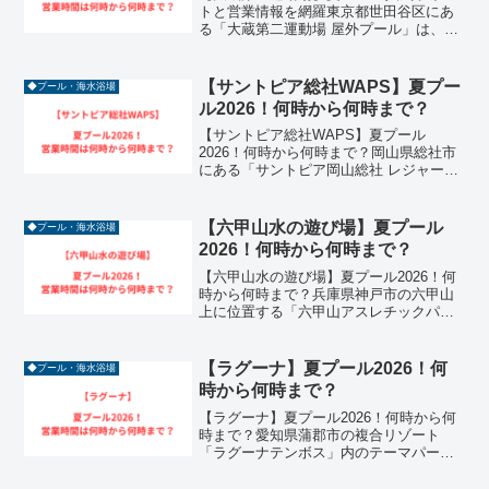
トと営業情報を網羅東京都世田谷区にあ
る「大蔵第二運動場 屋外プール」は、広
大な敷地に2つの流れるプールと、スリル
満点のウォータースライダーを完備し
た、区立施設とは思えない充実度を誇る
【サントピア総社WAPS】夏プー
◆プール・海水浴場
人気スポットです。...
ル2026！何時から何時まで？
【サントピア総社WAPS】夏プール
2026！何時から何時まで？岡山県総社市
にある「サントピア岡山総社 レジャープ
ール WAPS（ワップス）」は、中四国エ
リアでも有数の規模を誇る屋外レジャー
プールです。2026年も、スリル満点の4種
【六甲山水の遊び場】夏プール
◆プール・海水浴場
類のウォー...
2026！何時から何時まで？
【六甲山水の遊び場】夏プール2026！何
時から何時まで？兵庫県神戸市の六甲山
上に位置する「六甲山アスレチックパー
ク GREENIA（グリーニア）」内の「水
の遊び場（ワンダーアメンボー）」は、
2026年も夏のアクティビティとして大き
【ラグーナ】夏プール2026！何
◆プール・海水浴場
な注目を集...
時から何時まで？
【ラグーナ】夏プール2026！何時から何
時まで？愛知県蒲郡市の複合リゾート
「ラグーナテンボス」内のテーマパーク
「ラグナシア」では、2026年も夏限定の
巨大プールがオープンします。最大波高1