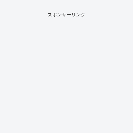
メートルの巨大波プールや、流れるプー
ル、全長約100...
スポンサーリンク