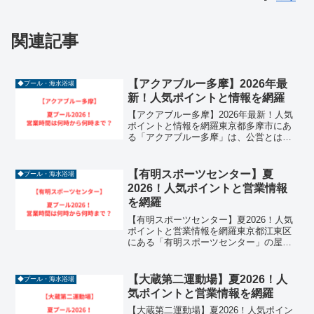
関連記事
【アクアブルー多摩】2026年最
◆プール・海水浴場
新！人気ポイントと情報を網羅
【アクアブルー多摩】2026年最新！人気
ポイントと情報を網羅東京都多摩市にあ
る「アクアブルー多摩」は、公営とは思
えないほど充実した設備を誇る人気の温
水プールです。2026年も、全長100m超の
「アイランドスライダー」や「ボディー
【有明スポーツセンター】夏
◆プール・海水浴場
スライダー」...
2026！人気ポイントと営業情報
を網羅
【有明スポーツセンター】夏2026！人気
ポイントと営業情報を網羅東京都江東区
にある「有明スポーツセンター」の屋内
プールは、都会的で洗練されたデザイン
と充実の設備で、2026年もトレンドに敏
感なスイマーやファミリーに大人気のス
【大蔵第二運動場】夏2026！人
◆プール・海水浴場
ポットです。最大...
気ポイントと営業情報を網羅
【大蔵第二運動場】夏2026！人気ポイン