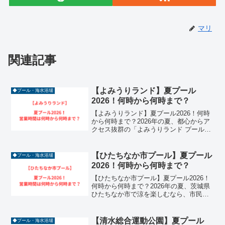
マリ
関連記事
【よみうりランド】夏プール
◆プール・海水浴場
2026！何時から何時まで？
【よみうりランド】夏プール2026！何時
から何時まで？2026年の夏、都心からア
クセス抜群の「よみうりランド プール
WAI（ウォーター・アミューズメント・
アイランド）」が熱い注目を集めていま
す。南国リゾートを彷彿とさせるヤシの
【ひたちなか市プール】夏プール
◆プール・海水浴場
木に囲まれた空...
2026！何時から何時まで？
【ひたちなか市プール】夏プール2026！
何時から何時まで？2026年の夏、茨城県
ひたちなか市で涼を楽しむなら、市民の
憩いの場である「市営プール」や「ひた
ちなか市総合運動公園」が外せません。
特に市営プールは、250円というリーズナ
【清水総合運動公園】夏プール
◆プール・海水浴場