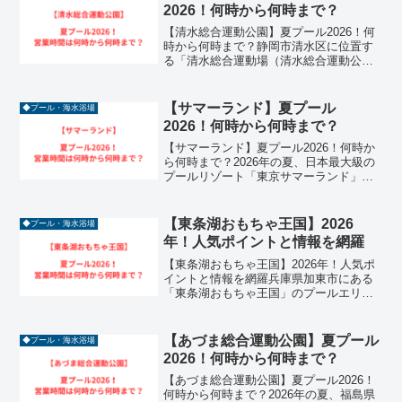
ブルな料金で...
2026！何時から何時まで？
【清水総合運動公園】夏プール2026！何
時から何時まで？静岡市清水区に位置す
る「清水総合運動場（清水総合運動公
園）」のプールは、地域住民に愛される
夏の定番スポットです。2026年も夏休み
期間に合わせて屋外プールが開放され、
【サマーランド】夏プール
◆プール・海水浴場
25メートルプール...
2026！何時から何時まで？
【サマーランド】夏プール2026！何時か
ら何時まで？2026年の夏、日本最大級の
プールリゾート「東京サマーランド」
は、かつてない盛り上がりを見せていま
す。全天候型の屋内プール「アドベンチ
ャードーム」に加え、スリル満点のスラ
【東条湖おもちゃ王国】2026
◆プール・海水浴場
イダーが揃う屋外「...
年！人気ポイントと情報を網羅
【東条湖おもちゃ王国】2026年！人気ポ
イントと情報を網羅兵庫県加東市にある
「東条湖おもちゃ王国」のプールエリア
「ウォーターパーク アカプルコ」は、関
西最大級の規模を誇る夏のレジャースポ
ットです。2026年も、約1.5万平方メート
【あづま総合運動公園】夏プール
◆プール・海水浴場
ルという広...
2026！何時から何時まで？
【あづま総合運動公園】夏プール2026！
何時から何時まで？2026年の夏、福島県