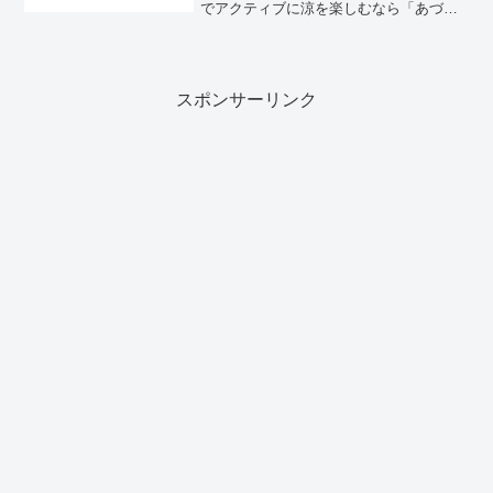
でアクティブに涼を楽しむなら「あづま
総合運動公園プール」は外せません。吾
妻連峰の麓に広がる広大な公園内にあ
り、本格的な競技用から幼児用まで揃っ
た室内プールは、天...
スポンサーリンク