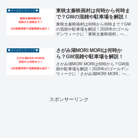
ー・ポッター」へ訪れる計画を立ててい
る方は必見です！としまえん跡地に誕生
東映太秦映画村は何時から何時ま
◆ゴールデンウィーク◆
したこの施...
で？GWの混雑や駐車場を解説！
東映太秦映画村は何時から何時まで？GW
の混雑や駐車場を解説！2026年のゴール
デンウィークに「東映太秦映画村」への
お出かけを計画している方は必見です！
京都の歴史ある街並みを再現したこのパ
ークは、時代劇の世界にタイムスリップ
さがみ湖MORI MORIは何時か
◆ゴールデンウィーク◆
したような体験がで...
ら？GW混雑や駐車場を解説！
さがみ湖MORI MORIは何時から？GW混
雑や駐車場を解説！2026年のゴールデン
ウィークに「さがみ湖MORI MORI」への
お出かけを計画している方は必見です！
旧プレジャーフォレストから名称を変
え、絶景レジャーパークとして進化した
この施...
スポンサーリンク