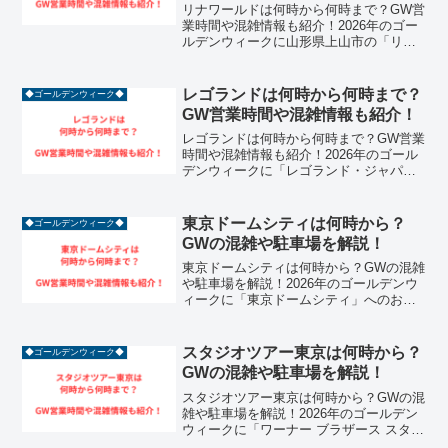
リナワールドは何時から何時まで？GW営
業時間や混雑情報も紹介！2026年のゴー
ルデンウィークに山形県上山市の「リナ
ワールド」へのお出かけを計画している
方は必見です！東北最大級の遊園地とし
て知られるリナワールドは、ハローキテ
レゴランドは何時から何時まで？
◆ゴールデンウィーク◆
ィをはじめとするサ...
GW営業時間や混雑情報も紹介！
レゴランドは何時から何時まで？GW営業
時間や混雑情報も紹介！2026年のゴール
デンウィークに「レゴランド・ジャパ
ン・リゾート」へのお出かけを計画して
いるファミリーは必見です！名古屋市金
城ふ頭にあるこのパークは、レゴブロッ
東京ドームシティは何時から？
◆ゴールデンウィーク◆
クの世界に飛び込める...
GWの混雑や駐車場を解説！
東京ドームシティは何時から？GWの混雑
や駐車場を解説！2026年のゴールデンウ
ィークに「東京ドームシティ」へのお出
かけを計画している方は必見です！都心
の真ん中でアトラクションやショッピン
グ、温泉まで楽しめるこのエリアは、連
スタジオツアー東京は何時から？
◆ゴールデンウィーク◆
休中に凄まじい賑わ...
GWの混雑や駐車場を解説！
スタジオツアー東京は何時から？GWの混
雑や駐車場を解説！2026年のゴールデン
ウィークに「ワーナー ブラザース スタジ
オツアー東京 ‐ メイキング・オブ・ハリ