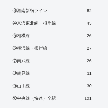
③湘南新宿ライン
62
④京浜東北線・根岸線
43
⑤相模線
26
⑥横浜線・根岸線
27
⑦南武線
26
⑧鶴見線
11
⑨山手線
30
⑩中央線（快速）全駅
121