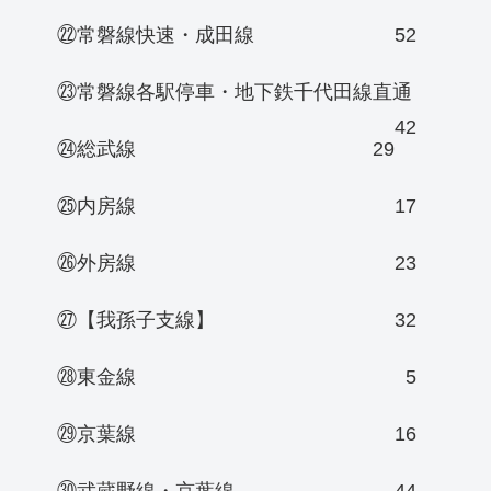
㉒常磐線快速・成田線
52
㉓常磐線各駅停車・地下鉄千代田線直通
42
㉔総武線
29
㉕内房線
17
㉖外房線
23
㉗【我孫子支線】
32
㉘東金線
5
㉙京葉線
16
㉚武蔵野線・京葉線
44