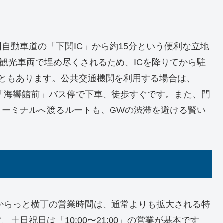
自動車道の「下関IC」から約15分という便利な立地
観光車両で埋め尽くされるため、ICを降りてから駐
こともあります。公共交通機関を利用する場合は、
「海響館前」バス停で下車、徒歩すぐです。また、門
ターミナルへ渡るルートも、GWの渋滞を避ける賢い
！からっと横丁の営業時間は、通常よりも拡大される特
日祝日は「10:00〜21:00」の営業が基本です