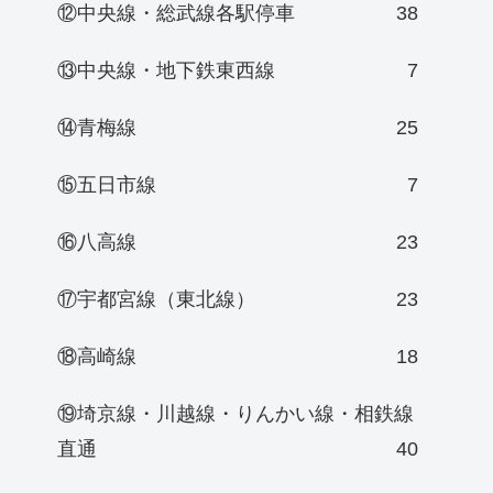
⑫中央線・総武線各駅停車
38
⑬中央線・地下鉄東西線
7
⑭青梅線
25
⑮五日市線
7
⑯八高線
23
⑰宇都宮線（東北線）
23
⑱高崎線
18
⑲埼京線・川越線・りんかい線・相鉄線
直通
40