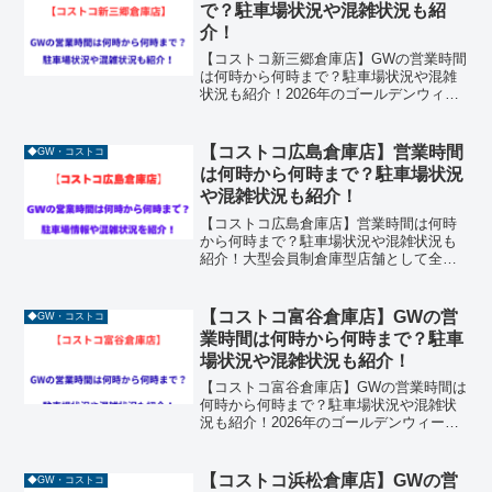
で？駐車場状況や混雑状況も紹
介！
【コストコ新三郷倉庫店】GWの営業時間
は何時から何時まで？駐車場状況や混雑
状況も紹介！2026年のゴールデンウィー
ク（GW）に向けて、キャンプやバーベキ
ューの食材調達を計画している方も多い
のではないでしょうか。埼玉県三郷市の
【コストコ広島倉庫店】営業時間
◆GW・コストコ
「ららシティ」内...
は何時から何時まで？駐車場状況
や混雑状況も紹介！
【コストコ広島倉庫店】営業時間は何時
から何時まで？駐車場状況や混雑状況も
紹介！大型会員制倉庫型店舗として全国
で人気を集めているコストコ。その中で
も中国地方で多くの人が訪れるのがコス
トコ広島倉庫店です。食料品から家電、
【コストコ富谷倉庫店】GWの営
◆GW・コストコ
日用品、アウトドア用品ま...
業時間は何時から何時まで？駐車
場状況や混雑状況も紹介！
【コストコ富谷倉庫店】GWの営業時間は
何時から何時まで？駐車場状況や混雑状
況も紹介！2026年のゴールデンウィーク
（GW）が目前に迫り、東北エリアの人気
スポット「コストコ富谷倉庫店」への訪
問を計画している方も多いのではないで
【コストコ浜松倉庫店】GWの営
◆GW・コストコ