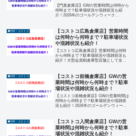
【門真倉庫店】GWの営業時間は何時から
何時まで？駐車場状況や混雑状況も紹
介！2026年のゴールデンウィーク
（GW）に向けて、キャンプやバーベキュ
ーの食材調達を計画している方も多いの
ではないでしょうか。大阪府門真市に位
【コストコ広島倉庫店】営業時間
◆GW・コストコ
置する「コストコ門真倉庫...
は何時から何時まで？駐車場状況
や混雑状況も紹介！
【コストコ広島倉庫店】営業時間は何時
から何時まで？駐車場状況や混雑状況も
紹介！大型会員制倉庫型店舗として全国
で人気を集めているコストコ。その中で
も中国地方で多くの人が訪れるのがコス
トコ広島倉庫店です。食料品から家電、
【コストコ前橋倉庫店】GWの営
◆GW・コストコ
日用品、アウトドア用品ま...
業時間は何時から何時まで？駐車
場状況や混雑状況も紹介！
【コストコ前橋倉庫店】GWの営業時間は
何時から何時まで？駐車場状況や混雑状
況も紹介！2026年のゴールデンウィーク
（GW）に向けて、キャンプやバーベキュ
ーの食材調達を計画している方も多いの
ではないでしょうか。群馬県前橋市の
【コストコ入間倉庫店】GWの営
◆GW・コストコ
「パワーモール前橋...
業時間は何時から何時まで？駐車
場状況や混雑状況も紹介！