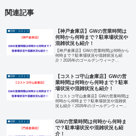
関連記事
【神戸倉庫店】GWの営業時間は
◆GW・コストコ
何時から何時まで？駐車場状況や
混雑状況も紹介！
【神戸倉庫店】GWの営業時間は何時から
何時まで？駐車場状況や混雑状況も紹
介！2026年のゴールデンウィーク
（GW）に向けて、キャンプやバーベキュ
ーの食材調達を計画している方も多いの
ではないでしょうか。神戸市垂水区に位
【コストコ守山倉庫店】GWの営
◆GW・コストコ
置する「コストコ神戸倉庫...
業時間は何時から何時まで？駐車
場状況や混雑状況も紹介！
【コストコ守山倉庫店】GWの営業時間は
何時から何時まで？駐車場状況や混雑状
況も紹介！2026年のゴールデンウィーク
（GW）に向けて、キャンプやバーベキュ
ーの食材調達を計画している方も多いの
ではないでしょうか。愛知県名古屋市守
GWの営業時間は何時から何時ま
◆GW・コストコ
山区に位置する「...
で？駐車場状況や混雑状況も紹
介！