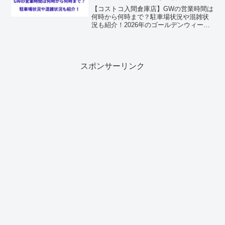
【コストコ入間倉庫店】GWの営業時間は
何時から何時まで？駐車場状況や混雑状
況も紹介！2026年のゴールデンウィーク
（GW）に向けて、キャンプやバーベキュ
ーの食材調達を計画している方も多いの
ではないでしょうか。埼玉県入間市に位
置する「コストコ...
スポンサーリンク