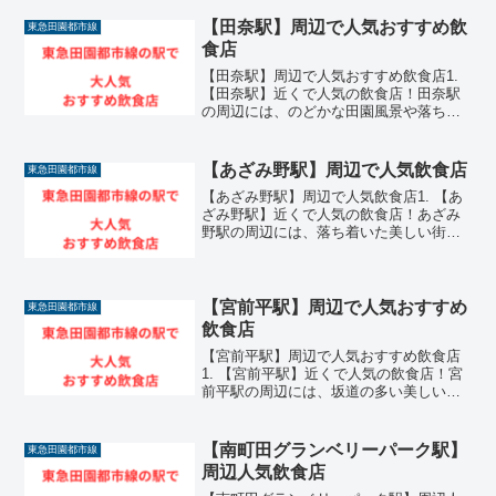
非常に魅力的な飲食店が数多く集まって
います。世田谷区内のビジネス拠点であ
【田奈駅】周辺で人気おすすめ飲
東急田園都市線
り閑静な住宅街でもあ...
食店
【田奈駅】周辺で人気おすすめ飲食店1.
【田奈駅】近くで人気の飲食店！田奈駅
の周辺には、のどかな田園風景や落ち着
いた住環境が広がるエリアを中心に、非
常に魅力的な飲食店が数多く集まってい
ます。東急田園都市線が乗り入れる横浜
【あざみ野駅】周辺で人気飲食店
東急田園都市線
市青葉区の穏やかな生...
【あざみ野駅】周辺で人気飲食店1. 【あ
ざみ野駅】近くで人気の飲食店！あざみ
野駅の周辺には、落ち着いた美しい街並
みや豊かな住環境が広がるエリアを中心
に、非常に魅力的な飲食店が数多く集ま
っています。東急田園都市線と横浜市営
地下鉄ブルーラインが...
【宮前平駅】周辺で人気おすすめ
東急田園都市線
飲食店
【宮前平駅】周辺で人気おすすめ飲食店
1. 【宮前平駅】近くで人気の飲食店！宮
前平駅の周辺には、坂道の多い美しい街
並みや閑静な住宅街が広がるエリアを中
心に、非常に魅力的な飲食店が数多く集
まっています。東急田園都市線が乗り入
【南町田グランベリーパーク駅】
東急田園都市線
れる川崎市宮前区の区...
周辺人気飲食店