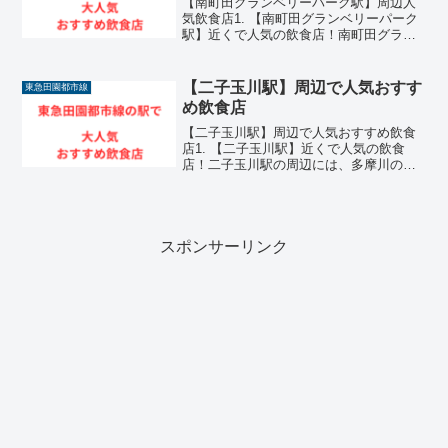
【南町田グランベリーパーク駅】周辺人
気飲食店1. 【南町田グランベリーパーク
駅】近くで人気の飲食店！南町田グラン
ベリーパーク駅の周辺には、広大な商業
施設や緑豊かな公園が広がるエリアを中
心に、非常に魅力的な飲食店が数多く集
【二子玉川駅】周辺で人気おすす
東急田園都市線
まっています。東急田...
め飲食店
【二子玉川駅】周辺で人気おすすめ飲食
店1. 【二子玉川駅】近くで人気の飲食
店！二子玉川駅の周辺には、多摩川の豊
かな自然や洗練された大型商業施設が調
和する美しいエリアを中心に、非常に魅
力的な飲食店が数多く集まっています。
ショッピングを楽しむ多...
スポンサーリンク