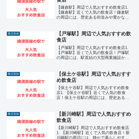
【鎌倉駅】周辺で人気おすすめ飲食店1.
【鎌倉駅】近くで人気の飲食店！鎌倉駅
の周辺には、歴史ある街並みや豊かな自
然が育む独特の美しさに溶け込むよう
な、非常に魅力的な飲食店が数多く集ま
っています。日本を代表する一大観光地
【戸塚駅】周辺で人気おすすめ飲
横須賀線
であるからこそ、駅の近...
食店
【戸塚駅】周辺で人気おすすめ飲食店1.
【戸塚駅】近くで人気の飲食店！戸塚駅
の周辺には、駅直結の大型商業施設から
古き良き商店街にいたるまで、非常に魅
力的な飲食店が数多く集まっています。
JR線や横浜市営地下鉄が乗り入れる主要
【保土ケ谷駅】周辺で人気おすす
横須賀線
なターミナル駅だか...
め飲食店
【保土ケ谷駅】周辺で人気おすすめ飲食
店1. 【保土ケ谷駅】近くで人気の飲食
店！保土ケ谷駅の周辺には、歴史ある宿
場町の風情を残しながらも、地元の人々
に長年愛され続けている非常に魅力的な
飲食店が数多く存在しています。横浜駅
【新川崎駅】周辺で人気おすすめ
横須賀線
まで一駅という抜群の利...
飲食店
【新川崎駅】周辺で人気おすすめ飲食店
1. 【新川崎駅】近くで人気の飲食店！新
川崎駅の周辺には、静かで暮らしやすい