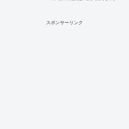
住宅街と近代的なオフィスビルが調和し
た、非常に魅力的な飲食店が数多く点在
しています。近隣の鹿島田駅とも徒歩圏
内で結ばれている便利...
スポンサーリンク