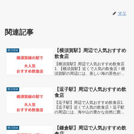
マリ
関連記事
【横須賀駅】周辺で人気おすすめ
横須賀線
飲食店
【横須賀駅】周辺で人気おすすめ飲食店
1. 【横須賀駅】近くで人気の飲食店！横
須賀駅の周辺には、美しい海の景色が広
がるヴェルニー公園や、独特の異国情緒
が漂うエリアを中心に、非常に魅力的な
飲食店が数多く集まっています。横須賀
【逗子駅】周辺で人気おすすめ飲
横須賀線
線が乗り入れる歴史あ...
食店
【逗子駅】周辺で人気おすすめ飲食店1.
【逗子駅】近くで人気の飲食店！逗子駅
の周辺には、海や山の豊かな自然に囲ま
れた開放的な雰囲気の中に、非常に魅力
的な飲食店が数多く集まっています。湘
南や三浦半島の玄関口として多くの観光
【鎌倉駅】周辺で人気おすすめ飲
横須賀線
客や地元住民が利用す...
食店