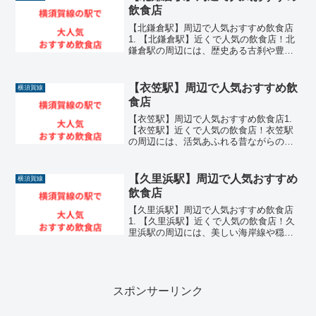
まで一駅という抜群の利...
飲食店
【北鎌倉駅】周辺で人気おすすめ飲食店
1. 【北鎌倉駅】近くで人気の飲食店！北
鎌倉駅の周辺には、歴史ある古刹や豊か
な自然が織りなす美しい情緒に溶け込む
ような、非常に魅力的な飲食店が数多く
集まっています。鎌倉の奥座敷とも呼ば
【衣笠駅】周辺で人気おすすめ飲
横須賀線
れる落ち着いたエリア...
食店
【衣笠駅】周辺で人気おすすめ飲食店1.
【衣笠駅】近くで人気の飲食店！衣笠駅
の周辺には、活気あふれる昔ながらの商
店街や穏やかな住環境が広がるエリアを
中心に、非常に魅力的な飲食店が数多く
集まっています。横須賀線が乗り入れる
【久里浜駅】周辺で人気おすすめ
横須賀線
地域の生活拠点として...
飲食店
【久里浜駅】周辺で人気おすすめ飲食店
1. 【久里浜駅】近くで人気の飲食店！久
里浜駅の周辺には、美しい海岸線や穏や
かな住環境が広がるエリアを中心に、非
常に魅力的な飲食店が数多く集まってい
ます。横須賀線が乗り入れる地域の生活
拠点でありフェリー乗...
スポンサーリンク