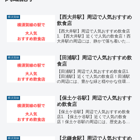
【西大井駅】周辺で人気おすすめ
横須賀線
飲食店
【西大井駅】周辺で人気おすすめ飲食店
1. 【西大井駅】近くで人気の飲食店！西
大井駅の周辺には、静かで落ち着いた住
宅街の雰囲気に溶け込むような、隠れた
名店や実力派の飲食店が数多く存在して
います。主要なターミナル駅へのアクセ
【田浦駅】周辺で人気おすすめ飲
横須賀線
スが非常に便利な立地...
食店
【田浦駅】周辺で人気おすすめ飲食店1.
【田浦駅】近くで人気の飲食店！田浦駅
の周辺には、豊かな緑と穏やかな住環境
が広がるエリアを中心に、非常に魅力的
な飲食店が数多く集まっています。横須
賀市内の生活拠点として毎日多くの人々
【保土ケ谷駅】周辺で人気おすす
横須賀線
が利用する駅だからこ...
め飲食店
【保土ケ谷駅】周辺で人気おすすめ飲食
店1. 【保土ケ谷駅】近くで人気の飲食
店！保土ケ谷駅の周辺には、歴史ある宿
場町の風情を残しながらも、地元の人々
に長年愛され続けている非常に魅力的な
飲食店が数多く存在しています。横浜駅
【北鎌倉駅】周辺で人気おすすめ
横須賀線