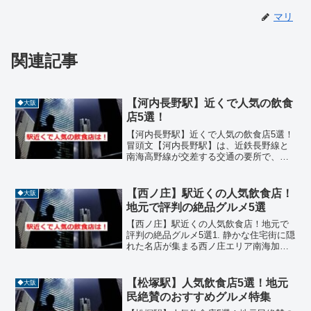
マリ
関連記事
【河内長野駅】近くで人気の飲食
◆大阪
店5選！
【河内長野駅】近くで人気の飲食店5選！
冒頭文【河内長野駅】は、近鉄長野線と
南海高野線が交差する交通の要所で、自
然と歴史が調和する街・河内長野市の中
心に位置しています。駅周辺には、和食
や中華、カフェ、焼肉など多彩なジャン
【西ノ庄】駅近くの人気飲食店！
◆大阪
ルの飲食店が集まり、地...
地元で評判の絶品グルメ5選
【西ノ庄】駅近くの人気飲食店！地元で
評判の絶品グルメ5選1. 静かな住宅街に隠
れた名店が集まる西ノ庄エリア南海加太
線の【西ノ庄】駅周辺は、穏やかな空気
が流れる住宅街でありながら、実は地元
の人々に愛される実力派の飲食店が点在
【松塚駅】人気飲食店5選！地元
◆大阪
する穴場スポットで...
民絶賛のおすすめグルメ特集