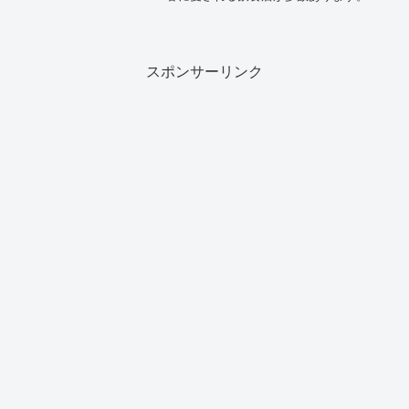
肉、海鮮、とんかつ、ラーメン、スイー
ツなどジャンルも豊富で、ランチやディ
ナーにぴったりの名店が揃っています。
今回は鴫野駅近くで特に...
スポンサーリンク