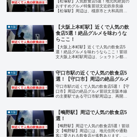
【松塚駅】人気飲食店5選！地元民絶賛の
おすすめグルメ特集冒頭文近鉄奈良線
【松塚駅】周辺は、橿原市と大和高田市
の境に位置する静かな住宅街で、地元民
に愛される飲食店が点在しています。駅
から徒歩圏内には、イタリアン、和食、
【大阪上本町駅】近くで人気の飲
◆大阪
中華、串揚げ、カフェなど...
食店5選！絶品グルメを味わうな
らここ！
【大阪上本町駅】近くで人気の飲食店5
選！絶品グルメを味わうならここ！冒頭
文大阪上本町駅周辺は、シェラトン都ホ
テルや上本町YUFURAなどの商業施設が
集まり、落ち着いた雰囲気の中で上質な
食事が楽しめるエリアです。観光やビジ
守口市駅の近くで人気の飲食店5
◆大阪
ネスの合間に立ち寄れ...
選！【守口市】周辺の絶品グルメ
守口市駅の近くで人気の飲食店5選！【守
口市】周辺の絶品グルメ冒頭文京阪本線
の主要駅である守口市駅周辺は、再開発
によって誕生した美しい駅前広場や大型
の京阪百貨店があり、守口市の中心地と
して絶えず多くの人々で賑わっていま
【鴫野駅】周辺で人気の飲食店5
◆大阪
す。特急停車駅としての高...
選！
【鴫野駅】周辺で人気の飲食店5選！冒頭
文【鴫野駅】周辺には、地元住民や通勤
客に愛される飲食店が多数あります。焼