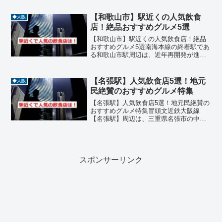
な時間が流れるエリアです。駅周辺には
大規模な商業施設こそありませんが、少
【和歌山市】駅近くの人気飲食
◆大阪
し足を伸ばせば地元...
店！絶品おすすめグルメ5選
【和歌山市】駅近くの人気飲食店！絶品
おすすめグルメ5選南海本線の終着駅であ
る和歌山市駅周辺は、近年再開発が進
み、駅ビル「キーノ和歌山」の誕生とと
もに、和歌山の新たなグルメスポットと
して大きな注目を集めています。歴史あ
【名張駅】人気飲食店5選！地元
◆大阪
る城下町の風情を残しなが...
民絶賛のおすすめグルメ特集
【名張駅】人気飲食店5選！地元民絶賛の
おすすめグルメ特集冒頭文近鉄大阪線
【名張駅】周辺は、三重県名張市の中心
地として商業施設や住宅街が広がる便利
なエリアです。駅から徒歩圏内には、寿
司、焼肉、ステーキ、沖縄料理、居酒屋
などジャンル豊富な人気店...
スポンサーリンク