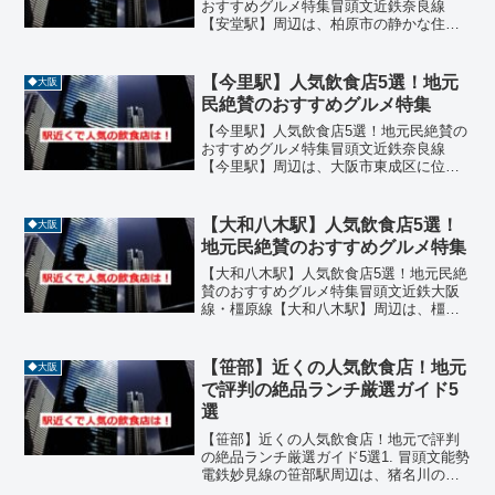
おすすめグルメ特集冒頭文近鉄奈良線
【安堂駅】周辺は、柏原市の静かな住宅
街に位置し、地元民に愛される飲食店が
点在しています。駅から徒歩圏内には、
中華料理、パン屋、韓国料理、カフェ、
【今里駅】人気飲食店5選！地元
◆大阪
インド料理などジャンル豊...
民絶賛のおすすめグルメ特集
【今里駅】人気飲食店5選！地元民絶賛の
おすすめグルメ特集冒頭文近鉄奈良線
【今里駅】周辺は、大阪市東成区に位置
し、下町情緒あふれるグルメエリアとし
て知られています。駅から徒歩圏内に
は、ラーメン、韓国料理、鉄板焼き、居
【大和八木駅】人気飲食店5選！
◆大阪
酒屋、中華などジャンル豊富...
地元民絶賛のおすすめグルメ特集
【大和八木駅】人気飲食店5選！地元民絶
賛のおすすめグルメ特集冒頭文近鉄大阪
線・橿原線【大和八木駅】周辺は、橿原
市の交通の要所として栄えるエリアで、
商業施設や歴史的な街並みが融合したグ
ルメスポットです。駅から徒歩圏内に
【笹部】近くの人気飲食店！地元
◆大阪
は、居酒屋、バル、和食、...
で評判の絶品ランチ厳選ガイド5
選
【笹部】近くの人気飲食店！地元で評判
の絶品ランチ厳選ガイド5選1. 冒頭文能勢
電鉄妙見線の笹部駅周辺は、猪名川の清
流と豊かな緑に囲まれた、非常に穏やか