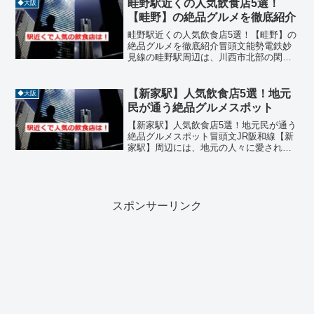
畦野駅近くの人気飲食店5選！
◆大阪
レンチ、ラーメン、居酒...
【畦野】の絶品グルメを徹底紹介
畦野駅近くの人気飲食店5選！【畦野】の
絶品グルメを徹底紹介冒頭文能勢電鉄妙
見線の畦野駅周辺は、川西市北部の閑静
な住宅街が広がるエリアであり、能勢の
豊かな自然への入り口としても知られて
います。駅周辺には、地元住民に長年親
【新家駅】人気飲食店5選！地元
◆大阪
しまれている地域密着型...
民が通う絶品グルメスポット
【新家駅】人気飲食店5選！地元民が通う
絶品グルメスポット冒頭文JR阪和線【新
家駅】周辺には、地元の人々に愛される
魅力的な飲食店が点在しています。駅か
ら徒歩圏内にあるレストランやカフェ
は、ランチやディナーにぴったりで、
味・雰囲気・サービスの三...
スポンサーリンク