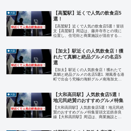
豊かな山間に位置し、静けさと風情を感
じられるエリアです。駅から車で数分圏
内には、川魚料理、和食、定食、海鮮、
【高鷲駅】近くで人気の飲食店5
◆大阪
郷土料理などジャンル豊...
選！
【高鷲駅】近くで人気の飲食店5選！冒頭
文【高鷲駅】周辺は、藤井寺市との境に
位置し、住宅街と商業施設が混在する落
ち着いたエリアです。近鉄南大阪線の駅
としてアクセスも良好で、地元の人々に
親しまれる飲食店が点在しています。今
【加太】駅近くの人気飲食店！獲
◆大阪
回は、【高鷲駅】近くで...
れたて真鯛と絶品グルメの名店5
選
【加太】駅近くの人気飲食店！獲れたて
真鯛と絶品グルメの名店5選1. 潮風香る港
町で出会う究極の海鮮グルメ南海加太線
の終着駅【加太】駅周辺は、万葉の時代
から続く港町として知られ、紀淡海峡の
豊かな恵みを求めて多くの美食家が訪れ
【大和高田駅】人気飲食店5選！
◆大阪
るエリアです。特に...
地元民絶賛のおすすめグルメ特集
【大和高田駅】人気飲食店5選！地元民絶
賛のおすすめグルメ特集冒頭文近鉄奈良
線【大和高田駅】周辺は、商業施設と住
宅街が融合する便利なエリアで、地元民
や買い物客に愛される飲食店が数多く点
在しています。駅から徒歩圏内には、フ