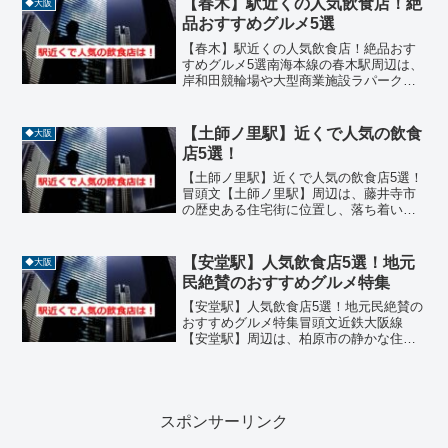
【春木】駅近くの人気飲食店！絶
◆大阪
ら渡月橋を渡れば、老...
品おすすめグルメ5選
【春木】駅近くの人気飲食店！絶品おす
すめグルメ5選南海本線の春木駅周辺は、
岸和田競輪場や大型商業施設ラパーク岸
和田があり、活気あふれる下町の情緒が
色濃く残るエリアです。岸和田だんじり
祭りの時期はもちろん、日常的にも地元
【土師ノ里駅】近くで人気の飲食
◆大阪
住民や近隣から訪れる人...
店5選！
【土師ノ里駅】近くで人気の飲食店5選！
冒頭文【土師ノ里駅】周辺は、藤井寺市
の歴史ある住宅街に位置し、落ち着いた
雰囲気の中に地元の人々に愛される飲食
店が点在しています。近鉄南大阪線の駅
として、通勤・通学にも便利な立地で、
【安堂駅】人気飲食店5選！地元
◆大阪
ランチやディナーにぴっ...
民絶賛のおすすめグルメ特集
【安堂駅】人気飲食店5選！地元民絶賛の
おすすめグルメ特集冒頭文近鉄大阪線
【安堂駅】周辺は、柏原市の静かな住宅
街に位置しながらも、実力派の飲食店が
点在する隠れたグルメエリアです。駅か
ら徒歩圏内には、中華、韓国料理、パン
屋、カフェ、インド料理な...
スポンサーリンク