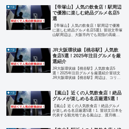
【帝塚山】人気の飲食店！駅周辺
◆大阪
で優雅に楽しむ絶品グルメ名店5
選
【帝塚山】人気の飲食店！駅周辺で優雅
に楽しむ絶品グルメ名店5選1. 冒頭文帝塚
山駅周辺は、大阪市内でも屈指の高級住
宅街として知られ、落ち着いた街並みの
中に洗練された飲食店が点在していま
す。歴史ある邸宅が並ぶこのエリアで
JR大阪環状線【桃谷駅】人気飲
◆大阪
は、素材にこだわった繊...
食店5選！2025年注目グルメを厳
選紹介
JR大阪環状線【桃谷駅】人気飲食店5
選！2025年注目グルメを厳選紹介冒頭文
JR大阪環状線【桃谷駅】周辺は、コリア
ンタウンや下町の商店街が広がるエリア
で、個性豊かな飲食店が集まっていま
す。韓国料理、ラーメン、洋食などジャ
【嵐山】近くの人気飲食店！絶品
◆大阪
ンルも豊富で、地元民...
グルメが楽しめる名店厳選5選！
【嵐山】近くの人気飲食店！絶品グルメ
が楽しめる名店厳選5選！1. 冒頭文日本を
代表する観光地である嵐山は、渡月橋や
竹林の小径など美しい景観が広がる一
方、京都らしい洗練された食文化が集結
するエリアでもあります。阪急嵐山駅か