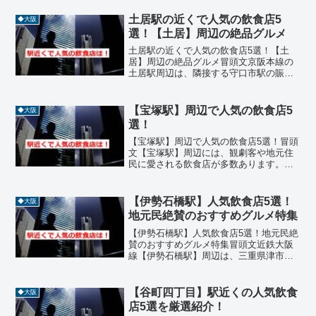
土居駅の近くで人気の飲食店5
◆大阪
選！【土居】周辺の絶品グルメ
土居駅の近くで人気の飲食店5選！【土
居】周辺の絶品グルメ冒頭文京阪本線の
土居駅周辺は、隣接する守口市駅の賑わ
いとは対照的に、どこか懐かしい昭和の
風情が色濃く残る東通商店街や京阪商店
街が広がるエリアです。商店街のアーケ
【宝塚駅】周辺で人気の飲食店5
◆大阪
ードを歩けば、地元の人々...
選！
【宝塚駅】周辺で人気の飲食店5選！冒頭
文【宝塚駅】周辺には、観劇客や地元住
民に愛される飲食店が多数あります。フ
レンチ、ビュッフェ、寿司、カフェ、イ
タリアンなどジャンルも豊富で、ランチ
やディナーにぴったりの名店が揃ってい
【伊勢石橋駅】人気飲食店5選！
◆大阪
ます。今回はJR宝塚線...
地元民絶賛のおすすめグルメ特集
【伊勢石橋駅】人気飲食店5選！地元民絶
賛のおすすめグルメ特集冒頭文近鉄大阪
線【伊勢石橋駅】周辺は、三重県津市の
郊外に位置し、自然と住宅街が調和する
落ち着いたエリアです。駅から徒歩圏内
には、鳥焼肉、ラーメン、洋食、カフ
【谷町四丁目】駅近くの人気飲食
◆大阪
ェ、創作料理などジャンル...
店5選を厳選紹介！