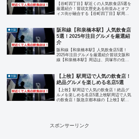
【谷町四丁目】駅近くの人気飲食店5選を
厳選紹介！冒頭文歴史ある街並みとオフ
ィス街が融合する【谷町四丁目】駅周辺
は、観光客やビジネスマンにとって魅力
的なグルメエリアです。大阪城や博物館
などの観光地にも近く、ランチやディナ
阪和線【和泉橋本駅】人気飲食店
◆大阪
ーにぴったりの飲食店が...
5選！2025年注目グルメを厳選紹
介
阪和線【和泉橋本駅】人気飲食店5選！
2025年注目グルメを厳選紹介冒頭文阪和
線【和泉橋本駅】周辺は、貝塚市の住宅
街に位置しながらも、地元民に親しまれ
る飲食店が点在する落ち着いたグルメエ
リアです。寿司、そば、焼き鳥、回転寿
【上牧】駅周辺で人気の飲食店！
◆大阪
司、和食などジャンル...
絶品グルメを楽しめる名店5選
【上牧】駅周辺で人気の飲食店！絶品グ
ルメを楽しめる名店5選上牧駅周辺で人気
の飲食店！阪急京都本線の【上牧】駅周
辺は、淀川の豊かな自然と穏やかな住宅
街が広がるエリアです。高槻市駅のよう
な大きな繁華街ではありませんが、駅前
や国道沿いには地元住民...
スポンサーリンク