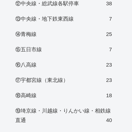
⑫中央線・総武線各駅停車
38
⑬中央線・地下鉄東西線
7
⑭青梅線
25
⑮五日市線
7
⑯八高線
23
⑰宇都宮線（東北線）
23
⑱高崎線
18
⑲埼京線・川越線・りんかい線・相鉄線
直通
40