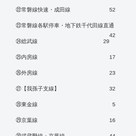
㉒常磐線快速・成田線
52
㉓常磐線各駅停車・地下鉄千代田線直通
42
㉔総武線
29
㉕内房線
17
㉖外房線
23
㉗【我孫子支線】
32
㉘東金線
5
㉙京葉線
16
㉚武蔵野線・京葉線
44