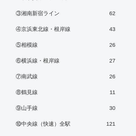
③湘南新宿ライン
62
④京浜東北線・根岸線
43
⑤相模線
26
⑥横浜線・根岸線
27
⑦南武線
26
⑧鶴見線
11
⑨山手線
30
⑩中央線（快速）全駅
121