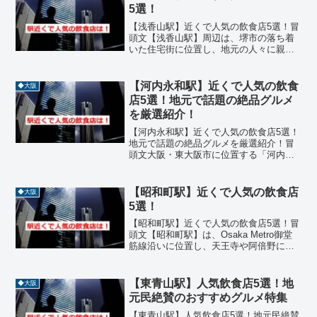
ェ、パン屋、スイーツなどジ...
5選！
【浅香山駅】近くで人気の飲食店5選！冒
頭文【浅香山駅】周辺は、堺市の落ち着
いた住宅街に位置し、地元の人々に親し
まれる飲食店が点在するエリアです。近
鉄高野線の駅として、通勤・通学にも便
利な立地で、ランチやディナーにぴった
【河内永和駅】近くで人気の飲食
◆大阪
りのグルメスポットが揃...
店5選！地元で話題の絶品グルメ
を厳選紹介！
【河内永和駅】近くで人気の飲食店5選！
地元で話題の絶品グルメを厳選紹介！冒
頭文大阪・東大阪市に位置する「河内永
和駅」周辺は、昔ながらの商店街と住宅
街が広がる落ち着いたエリアで、地元民
に愛される飲食店が点在しています。ラ
【昭和町駅】近くで人気の飲食店
◆大阪
ーメン、焼鳥、とんかつ...
5選！
【昭和町駅】近くで人気の飲食店5選！冒
頭文【昭和町駅】は、Osaka Metro御堂
筋線沿いに位置し、天王寺や阿倍野にも
近い落ち着いた住宅街の中にある駅で
す。周辺には、地元の人々に愛される個
人経営の飲食店や、こだわりの料理を提
【東青山駅】人気飲食店5選！地
◆大阪
供する隠れ家的...
元民絶賛のおすすめグルメ特集
【東青山駅】人気飲食店5選！地元民絶賛