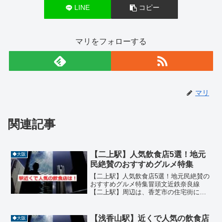
LINE
コピー
マリをフォローする
マリ
関連記事
【二上駅】人気飲食店5選！地元
◆大阪
民絶賛のおすすめグルメ特集
【二上駅】人気飲食店5選！地元民絶賛の
おすすめグルメ特集冒頭文近鉄奈良線
【二上駅】周辺は、香芝市の住宅街に位
置し、落ち着いた雰囲気の中に地元民に
愛される飲食店が点在しています。駅か
ら徒歩圏内には、洋食、居酒屋、カフ
【浅香山駅】近くで人気の飲食店
◆大阪