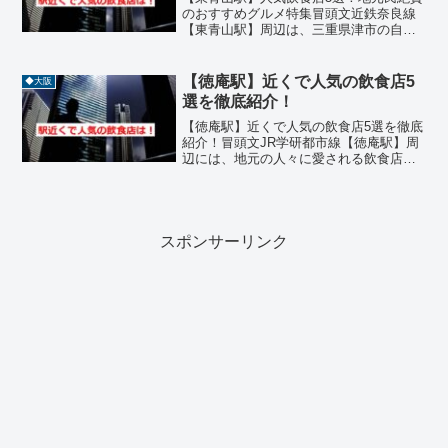
のおすすめグルメ特集冒頭文近鉄奈良線
【東青山駅】周辺は、三重県津市の自然
豊かな山間に位置し、静けさと風情を感
じられるエリアです。駅から車で数分圏
内には、川魚料理、和食、定食、海鮮、
【徳庵駅】近くで人気の飲食店5
◆大阪
郷土料理などジャンル豊...
選を徹底紹介！
【徳庵駅】近くで人気の飲食店5選を徹底
紹介！冒頭文JR学研都市線【徳庵駅】周
辺には、地元の人々に愛される飲食店が
多数あります。焼き鳥、インドカレー、
洋風居酒屋、とんかつ、ダイニングバー
などジャンルも豊富で、ランチやディナ
ーはもちろん、休日の...
スポンサーリンク