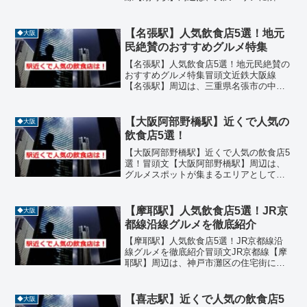
するグルメスポットとして知られていま
す。居酒屋からイタリアン、カフェまで
多彩なジャンルの飲食店が集まり、地元
【名張駅】人気飲食店5選！地元
◆大阪
の人々や観光客でにぎわ...
民絶賛のおすすめグルメ特集
【名張駅】人気飲食店5選！地元民絶賛の
おすすめグルメ特集冒頭文近鉄大阪線
【名張駅】周辺は、三重県名張市の中心
地として商業施設や住宅街が広がる便利
なエリアです。駅から徒歩圏内には、寿
司、焼肉、ステーキ、沖縄料理、居酒屋
【大阪阿部野橋駅】近くで人気の
◆大阪
などジャンル豊富な人気店...
飲食店5選！
【大阪阿部野橋駅】近くで人気の飲食店5
選！冒頭文【大阪阿部野橋駅】周辺は、
グルメスポットが集まるエリアとして知
られています。駅直結の商業施設「あべ
のハルカス」や「天王寺MIO」など、多
彩な飲食店が立ち並び、ランチやディナ
【摩耶駅】人気飲食店5選！JR京
◆大阪
ーにぴったりの名店が...
都線沿線グルメを徹底紹介
【摩耶駅】人気飲食店5選！JR京都線沿
線グルメを徹底紹介冒頭文JR京都線【摩
耶駅】周辺は、神戸市灘区の住宅街に位
置しながらも、個性豊かな飲食店が集ま
るグルメスポットです。駅から徒歩圏内
に、鉄板焼き、寿司、イタリアン、海鮮
【喜志駅】近くで人気の飲食店5
◆大阪
料理、焼肉などジャン...