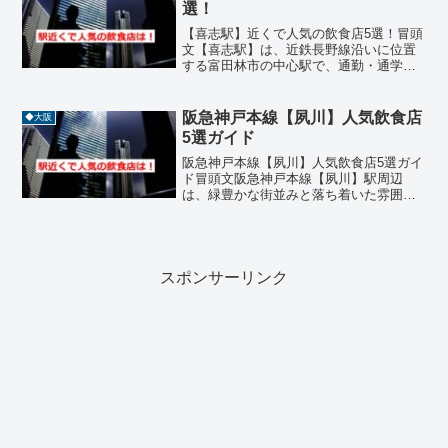
選！
【喜志駅】近くで人気の飲食店5選！冒頭
文【喜志駅】は、近鉄長野線沿いに位置
する富田林市の中心駅で、通勤・通学の
拠点として多くの人が利用するエリアで
す。駅周辺には、地元の人々に親しまれ
る飲食店が点在しており、ランチやディ
阪急神戸本線【夙川】人気飲食店
◆大阪
ナーにぴったりのグルメ...
5選ガイド
阪急神戸本線【夙川】人気飲食店5選ガイ
ド冒頭文阪急神戸本線【夙川】駅周辺
は、緑豊かな街並みと落ち着いた雰囲気
が魅力のエリアです。閑静な住宅街の中
にありながら、グルメスポットとしても
注目されており、地元の人々に愛される
老舗から新しいスタイルを...
スポンサーリンク