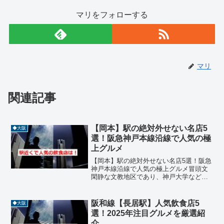
マリをフォローする
マリ
関連記事
【岡本】駅の絶対外せない名店5
◆大阪
選！阪急神戸本線沿線で人気の極
上グルメ
【岡本】駅の絶対外せない名店5選！阪急
神戸本線沿線で人気の極上グルメ冒頭文
閑静な文教地区であり、神戸大学など教
育機関が集まる【岡本】駅は、**阪急神
戸本線（大阪梅田〜神戸三宮）**沿線の
中でも、学生から地域住民まで、幅広い
阪和線【長居駅】人気飲食店5
◆大阪
層に愛される質の高...
選！2025年注目グルメを厳選紹
介