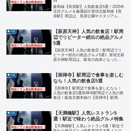
阪和線【長居駅】人気飲食店5選！2025年
注目グルメを厳選紹介冒頭文阪和線【長
居駅】周辺は、長居公園やスタジアムに
隣接し、地元民や観光客が集まる活気あ
るグルメエリアです。うどん、焼肉、居
酒屋、たこ焼き、パン屋などジャンルも
【萩原天神】人気の飲食店！駅周
◆大阪
豊富で、ランチやデ...
辺でリピーター続出の絶品グルメ
5選
【萩原天神】人気の飲食店！駅周辺でリ
ピーター続出の絶品グルメ5選1. 冒頭文萩
原天神駅周辺は、駅名の由来となった萩
原神社を中心に、穏やかで落ち着いた住
宅街が広がる堺市東区の魅力的なエリア
です。この地域には、派手な宣伝は行わ
【崇禅寺】駅周辺で食事を楽しむ
◆大阪
なくても、地元住民...
なら！人気の飲食店5選
【崇禅寺】駅周辺で食事を楽しむなら！
人気の飲食店5選崇禅寺駅周辺で人気の飲
食店！阪急京都本線の【崇禅寺】駅周辺
は、閑静な住宅街が広がる一方で、新大
阪駅や淡路駅からも近く、隠れた名店が
点在するエリアです。派手な繁華街では
【天満橋駅】人気レストラン5
◆大阪
ありませんが、地元の人...
選！駅近で味わう絶品グルメ特集
【天満橋駅】人気レストラン5選！駅近で
味わう絶品グルメ特集冒頭文大阪メトロ