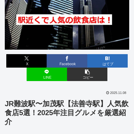
X
Facebook
はてブ
LINE
コピー
2025.11.08
JR難波駅〜加茂駅【法善寺駅】人気飲
食店5選！2025年注目グルメを厳選紹
介