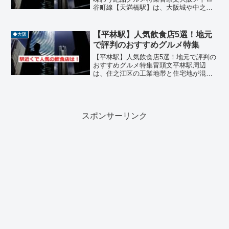
谷町線【天満橋駅】は、大阪城や中之島
公園に近く、観光とビジネスの拠点とし
ても人気のエリアです。駅周辺には、和
食からフレンチ、中華、串揚げまで多彩
【平林駅】人気飲食店5選！地元
◆大阪
なジャンルの飲食店が立...
で評判のおすすめグルメ特集
【平林駅】人気飲食店5選！地元で評判の
おすすめグルメ特集冒頭文平林駅周辺
は、住之江区の工業地帯と住宅地が混在
するエリアで、地元の人々や働く人たち
に親しまれている飲食店が点在していま
す。観光地のような華やかさはないもの
の、味とコスパに優れた定...
スポンサーリンク