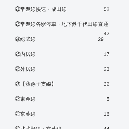
㉒常磐線快速・成田線
52
㉓常磐線各駅停車・地下鉄千代田線直通
42
㉔総武線
29
㉕内房線
17
㉖外房線
23
㉗【我孫子支線】
32
㉘東金線
5
㉙京葉線
16
㉚武蔵野線・京葉線
44