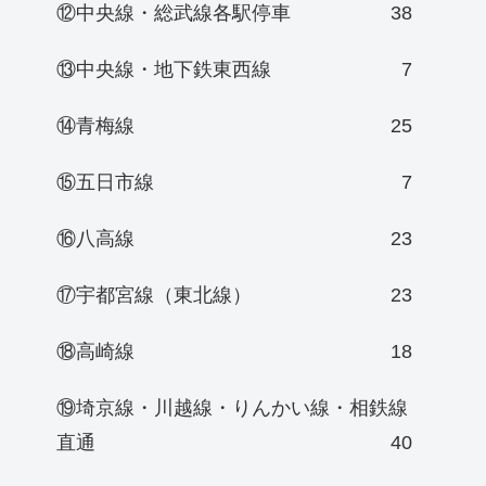
⑫中央線・総武線各駅停車
38
⑬中央線・地下鉄東西線
7
⑭青梅線
25
⑮五日市線
7
⑯八高線
23
⑰宇都宮線（東北線）
23
⑱高崎線
18
⑲埼京線・川越線・りんかい線・相鉄線
直通
40