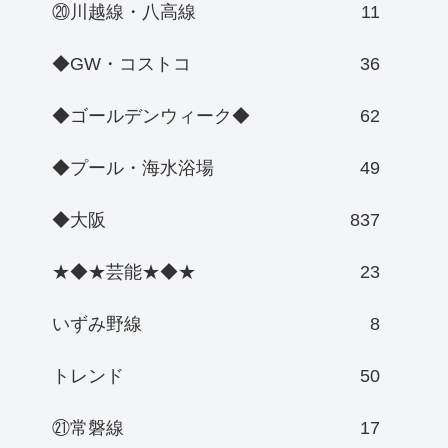
⑳川越線・八高線
11
◆GW・コストコ
36
◆ゴールデンウィーク◆
62
◆プール・海水浴場
49
◆大阪
837
★◆★芸能★◆★
23
いずみ野線
8
トレンド
50
㉑常磐線
17