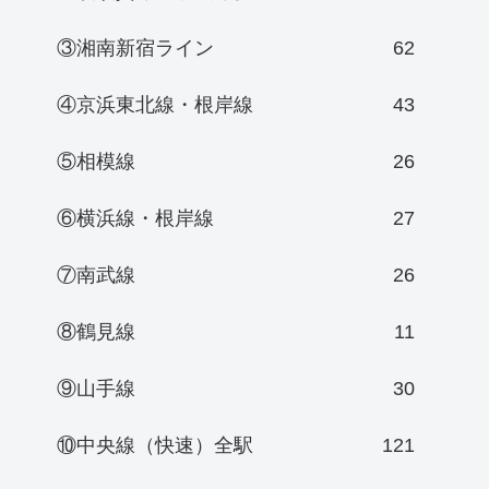
③湘南新宿ライン
62
④京浜東北線・根岸線
43
⑤相模線
26
⑥横浜線・根岸線
27
⑦南武線
26
⑧鶴見線
11
⑨山手線
30
⑩中央線（快速）全駅
121