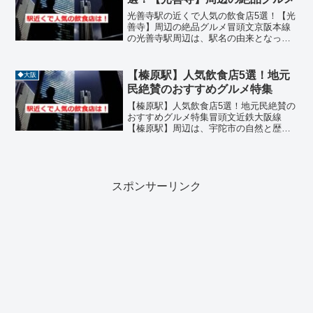
光善寺駅の近くで人気の飲食店5選！【光
善寺】周辺の絶品グルメ冒頭文京阪本線
の光善寺駅周辺は、駅名の由来となった
光善寺を中心に、静かで落ち着いた住宅
街が広がるエリアです。現在、駅周辺で
は再開発が進んでおり、新しい街並みへ
【榛原駅】人気飲食店5選！地元
◆大阪
と変化を遂げている最中...
民絶賛のおすすめグルメ特集
【榛原駅】人気飲食店5選！地元民絶賛の
おすすめグルメ特集冒頭文近鉄大阪線
【榛原駅】周辺は、宇陀市の自然と歴史
が調和する落ち着いたエリアで、地元食
材を活かした飲食店が点在するグルメス
ポットです。駅から徒歩圏内には、焼
肉、寿司、和食、カフェ、ラ...
スポンサーリンク