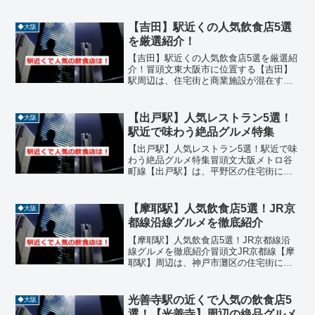
園に囲まれた自然豊かなエリアで、観光
客にも地元民にも人気のグルメスポット
です。駅から徒歩圏内に、イタリアン、
【吉田】駅近くの人気飲食店5選
◆大阪
フレンチ、ハンバーガ...
を厳選紹介！
【吉田】駅近くの人気飲食店5選を厳選紹
介！冒頭文東大阪市に位置する【吉田】
駅周辺は、住宅街と商業施設が混在する
落ち着いたエリアです。駅から徒歩圏内
には、フレンチ、ラーメン、パン、居酒
屋、お好み焼きなど、ジャンル豊富な飲
【出戸駅】人気レストラン5選！
◆大阪
食店が揃っており、地元...
駅近で味わう絶品グルメ特集
【出戸駅】人気レストラン5選！駅近で味
わう絶品グルメ特集冒頭文大阪メトロ谷
町線【出戸駅】は、平野区の住宅街に位
置し、地元の人々に親しまれる飲食店が
点在するエリアです。焼肉や中華、イン
ド料理、創作居酒屋など、ジャンルも豊
【摩耶駅】人気飲食店5選！JR京
◆大阪
富で、ランチにもディナ...
都線沿線グルメを徹底紹介
【摩耶駅】人気飲食店5選！JR京都線沿
線グルメを徹底紹介冒頭文JR京都線【摩
耶駅】周辺は、神戸市灘区の住宅街に位
置しながらも、個性豊かな飲食店が集ま
るグルメスポットです。駅から徒歩圏内
に、鉄板焼き、寿司、イタリアン、海鮮
光善寺駅の近くで人気の飲食店5
◆大阪
料理、焼肉などジャン...
選！【光善寺】周辺の絶品グルメ