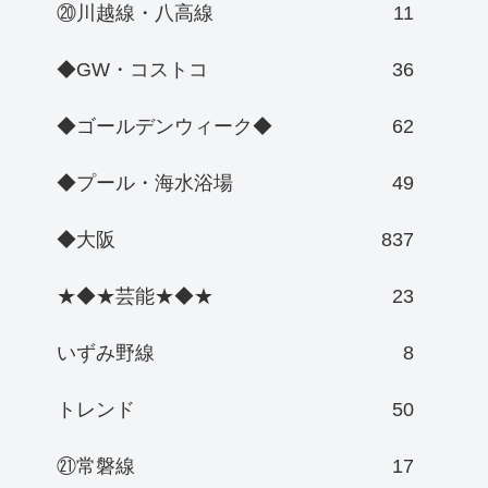
⑳川越線・八高線
11
◆GW・コストコ
36
◆ゴールデンウィーク◆
62
◆プール・海水浴場
49
◆大阪
837
★◆★芸能★◆★
23
いずみ野線
8
トレンド
50
㉑常磐線
17