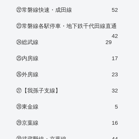
㉒常磐線快速・成田線
52
㉓常磐線各駅停車・地下鉄千代田線直通
42
㉔総武線
29
㉕内房線
17
㉖外房線
23
㉗【我孫子支線】
32
㉘東金線
5
㉙京葉線
16
㉚武蔵野線・京葉線
44