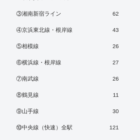
③湘南新宿ライン
62
④京浜東北線・根岸線
43
⑤相模線
26
⑥横浜線・根岸線
27
⑦南武線
26
⑧鶴見線
11
⑨山手線
30
⑩中央線（快速）全駅
121