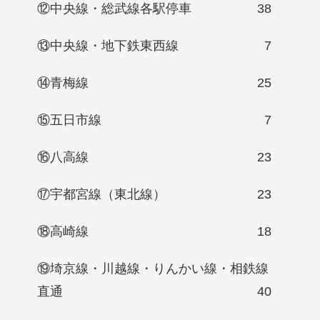
⑫中央線・総武線各駅停車
38
⑬中央線・地下鉄東西線
7
⑭青梅線
25
⑮五日市線
7
⑯八高線
23
⑰宇都宮線（東北線）
23
⑱高崎線
18
⑲埼京線・川越線・りんかい線・相鉄線
直通
40