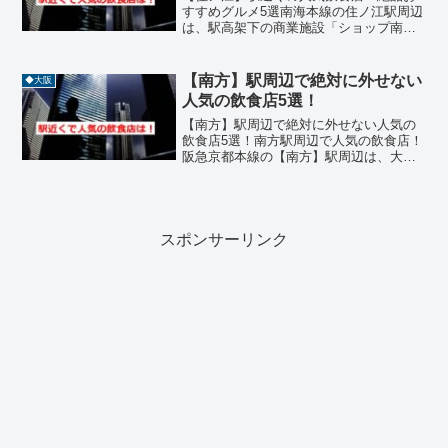
すすめグルメ5選南海本線の住ノ江駅周辺
は、駅高架下の商業施設「ショップ南
海」を中心に、地元住民の生活に密着し
た美味しい飲食店が数多く集まるエリア
です。住之江競艇場や大型の運動公園も
【南方】駅周辺で絶対に外せない
◆大阪
近く、活気ある下町の雰囲...
人気の飲食店5選！
【南方】駅周辺で絶対に外せない人気の
飲食店5選！南方駅周辺で人気の飲食店！
阪急京都本線の【南方】駅周辺は、大阪
メトロ御堂筋線の西中島南方駅とも近接
しており、大阪市内でも有数のグルメ激
戦区として知られています。オフィス街
としての顔を持ちながら...
スポンサーリンク