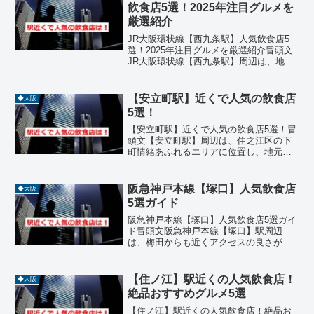
ンルも豊富で、ランチ...
飲食店5選！2025年注目グルメを
厳選紹介
JR大阪環状線【西九条駅】人気飲食店5
選！2025年注目グルメを厳選紹介冒頭文
JR大阪環状線【西九条駅】周辺は、地元
民に愛される隠れた名店が集まるグルメ
スポットです。焼肉や海鮮、お好み焼き
など、大阪らしい味を楽しめる店が多
【安立町駅】近くで人気の飲食店
◆大阪
く、観光客にも人気...
5選！
【安立町駅】近くで人気の飲食店5選！冒
頭文【安立町駅】周辺は、住之江区の下
町情緒あふれるエリアに位置し、地元の
人々に親しまれる飲食店が点在していま
す。阪堺電車と南海本線が近く、アクセ
スも良好で、ランチやディナーにぴった
阪急神戸本線【塚口】人気飲食店
◆大阪
りのグルメスポットが揃...
5選ガイド
阪急神戸本線【塚口】人気飲食店5選ガイ
ド冒頭文阪急神戸本線【塚口】駅周辺
は、梅田からも近くアクセスの良さが魅
力のエリアです。住宅街の中にありなが
ら、地元の人々に長年愛される飲食店や
新しいスタイルを取り入れたレストラン
【住ノ江】駅近くの人気飲食店！
◆大阪
が点在しています。今回は...
絶品おすすめグルメ5選
【住ノ江】駅近くの人気飲食店！絶品お