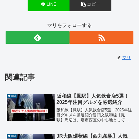
LINE
コピー
マリをフォローする
マリ
関連記事
阪和線【鳳駅】人気飲食店5選！
◆大阪
2025年注目グルメを厳選紹介
阪和線【鳳駅】人気飲食店5選！2025年注
目グルメを厳選紹介冒頭文阪和線【鳳
駅】周辺は、堺市西区の中心地として商
業施設や住宅街が広がり、グルメスポッ
トも充実したエリアです。ラーメン、焼
肉、うどん、焼き鳥、ふぐ料理などジャ
JR大阪環状線【西九条駅】人気
◆大阪