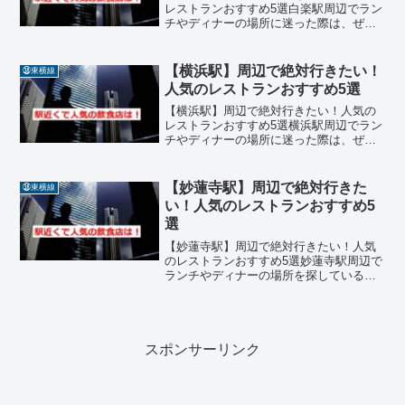
レストランおすすめ5選白楽駅周辺でラン
チやディナーの場所に迷った際は、ぜひ
今回ご紹介する名店リストを参考にして
みてください。駅近くには、本格的な味
わいをカジュアルに楽しめるレストラン
【横浜駅】周辺で絶対行きたい！
㊳東横線
や、温かい接客が心地よ...
人気のレストランおすすめ5選
【横浜駅】周辺で絶対行きたい！人気の
レストランおすすめ5選横浜駅周辺でラン
チやディナーの場所に迷った際は、ぜひ
今回ご紹介する名店リストを参考にして
みてください。駅直結の利便性の高い店
舗から、落ち着いた空間でゆったり過ご
【妙蓮寺駅】周辺で絶対行きた
㊳東横線
せるお店まで、幅広いジ...
い！人気のレストランおすすめ5
選
【妙蓮寺駅】周辺で絶対行きたい！人気
のレストランおすすめ5選妙蓮寺駅周辺で
ランチやディナーの場所を探している際
は、ぜひ今回ご紹介する名店を参考にし
てみてください。落ち着いた環境で質の
高い料理を堪能できるレストランを幅広
くピックアップしました...
スポンサーリンク