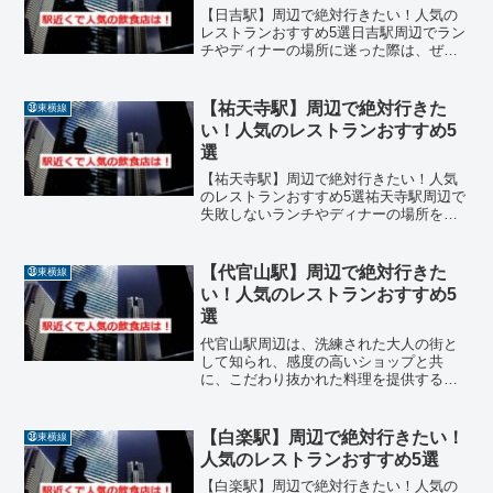
【日吉駅】周辺で絶対行きたい！人気の
レストランおすすめ5選日吉駅周辺でラン
チやディナーの場所に迷った際は、ぜひ
今回ご紹介する名店リストを参考にして
みてください。駅近くには、本格的な味
わいをカジュアルに楽しめるレストラン
【祐天寺駅】周辺で絶対行きた
㊳東横線
や、温かい接客が心地よ...
い！人気のレストランおすすめ5
選
【祐天寺駅】周辺で絶対行きたい！人気
のレストランおすすめ5選祐天寺駅周辺で
失敗しないランチやディナーの場所を探
しているなら、ぜひ今回ご紹介する名店
リストを参考にしてください。アクセス
が便利な駅近の店舗から、閑静な住宅街
【代官山駅】周辺で絶対行きた
㊳東横線
に佇む雰囲気抜群のお店...
い！人気のレストランおすすめ5
選
代官山駅周辺は、洗練された大人の街と
して知られ、感度の高いショップと共
に、こだわり抜かれた料理を提供する名
店が数多く点在しています。落ち着いた
雰囲気の中で食事を楽しめる隠れ家的な
レストランが多く、日常を少し特別にし
【白楽駅】周辺で絶対行きたい！
㊳東横線
てくれるような贅沢な空間が...
人気のレストランおすすめ5選
【白楽駅】周辺で絶対行きたい！人気の