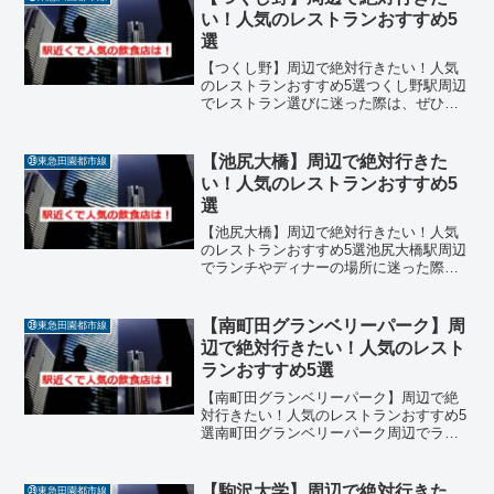
い！人気のレストランおすすめ5
選
【つくし野】周辺で絶対行きたい！人気
のレストランおすすめ5選つくし野駅周辺
でレストラン選びに迷った際は、ぜひ今
回ご紹介する名店リストを参考にしてみ
てください。駅近くには、本格的な味わ
いをカジュアルに楽しめる店舗や、温か
【池尻大橋】周辺で絶対行きた
㊴東急田園都市線
い接客が心地よい隠れ家...
い！人気のレストランおすすめ5
選
【池尻大橋】周辺で絶対行きたい！人気
のレストランおすすめ5選池尻大橋駅周辺
でランチやディナーの場所に迷った際
は、ぜひ今回ご紹介する名店リストを参
考にしてみてください。駅近くには、本
格的な味わいをカジュアルに楽しめるレ
【南町田グランベリーパーク】周
㊴東急田園都市線
ストランや、温かいおもて...
辺で絶対行きたい！人気のレスト
ランおすすめ5選
【南町田グランベリーパーク】周辺で絶
対行きたい！人気のレストランおすすめ5
選南町田グランベリーパーク周辺でラン
チやディナーの場所に迷った際は、ぜひ
今回ご紹介する名店リストを参考にして
みてください。駅直結の利便性を活かし
【駒沢大学】周辺で絶対行きた
㊴東急田園都市線